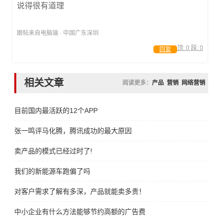
说得很有道理
跟帖来自电脑端 · 中国广东深圳
顶:
0
踩:
0
回复
相关文章
阅读更多：
产品
营销
网络营销
目前国内最活跃的12个APP
张一鸣评马化腾，腾讯成功的最大原因
卖产品的模式已经过时了!
我们的新能源车跑偏了吗
对客户需求了解有多深，产品就能卖多贵！
中小企业有什么方法能够节约高额的广告费