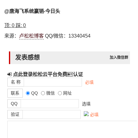
@唐海飞系统赢销-今日头
顶:
0
踩:
0
来源：
卢松松博客
QQ/微信：13340454
发表感想
加入微信群
点此登录松松云平台免费
认证
名 称
必填
联系
QQ
微信
网址
QQ
选填
验证
必填