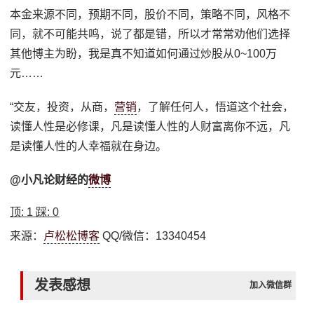
本金来源不同，预期不同，股价不同，策略不同，风格不
同，就不可能共鸣，说了都是错，所以才常常劝他们选择
其他博主为盼，我是真不知道如何通过炒股从0~100万
元……
“交友，投资，从商，
营销
，了解任何人，悟道这个社会，
读懂人性是必修课，凡是读懂人性的人财富离你不远，凡
是读懂人性的人幸福就在身边。
@小凡论财经的
微博
顶:
1
踩:
0
来源：
卢松松博客
QQ/微信：13340454
发表感想
加入微信群