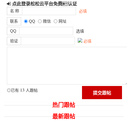
点此登录松松云平台免费
认证
名 称
必填
联系
QQ
微信
网址
QQ
选填
验证
必填
13
◎已有
人跟帖
热门跟帖
最新跟帖