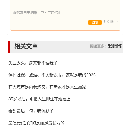
跟帖来自电脑端 · 中国广东佛山
顶:
0
踩:
0
回复
相关文章
阅读更多：
生活感悟
失业太久，房东都不理我了
停掉社保、戒酒、不买新衣服，这就是我的2026
在大城市是内卷炮灰，在老家才是人生赢家
35岁以后，别把人生押注在婚姻上
看到最后一句，我沉默了
最“没责任心”的反而是最长寿的