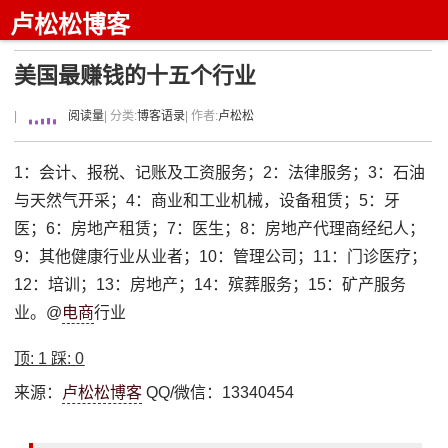
卢松松博客
美国最赚钱的十五个行业
|
阅读量
| 分类:
博客语录
| 作者:
卢松松
1：会计、报税、记账及工资服务；2：法律服务；3：石油
与天然气开采；4：商业和工业机械，设备租赁；5：牙
医；6：房地产租赁；7：医生；8：房地产代理商经纪人；
9：其他健康行业从业者；10：管理公司；11：门诊医疗；
12：培训；13：房地产；14：殡葬服务；15：矿产服务
业。@
电商
行业
顶:
1
踩:
0
来源：
卢松松博客
QQ/微信：13340454