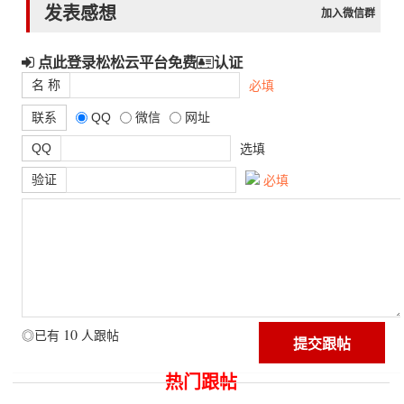
发表感想
加入微信群
点此登录松松云平台免费
认证
名 称
必填
联系
QQ
微信
网址
QQ
选填
验证
必填
10
◎已有
人跟帖
热门跟帖