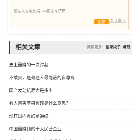
跟帖来自电脑端 · 中国山东济南
顶:
0
踩:
0
回复
相关文章
阅读更多：
语录段子
赚钱
史上最赚的一次讨薪
不敢卖，是普通人最隐蔽的自尊病
国产发动机寿命是多少
有人问买苹果套现是什么意思？
现在国内真的是通缩
中国最赚钱的十大民营企业