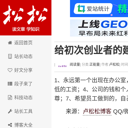
卢松松博客
返回首页
给初次创业者的
站长动态
|
阅读量
| 分类:
正能量
| 作者:
卢松松
| 时
好文分享
1、永远第一个出现在办公室
段子来了
低的工资；4、公司的钱和个
科技动态
尊；7、希望员工做到的，自
来源：
卢松松博客
QQ/微
站长工具
博客大全