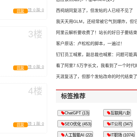
顶:
0
踩:
0
西祠胡同复活了，但发帖的人已经不见了
回复
我天天用GLM，还经常被它气到爆炸，但它
3楼
16万亿
阿里云解析要收费了！站长的好日子要结
客户原话：卢松松的脚本，一遍过！
钉钉员工喊累，副总裁也喊累：问题可能
了
看了阿里7.5万字长文，我看到了一个时代
顶:
0
踩:
0
回复
天涯复活了，但那个发帖改命的时代结束
4楼
标签推荐
ChatGPT (13)
互联网八卦
顶:
1
踩:
0
SEO优化 (453)
IT公司 (347)
回复
人工智能AI (22)
IT职场 (1074)