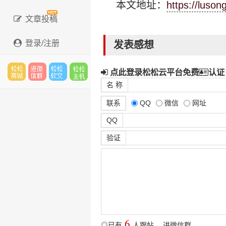
本文地址：
https://luson
文章投稿
登录/注册
发表感想
点此登录松松云平台免费
认证
名 称
松松
进微
松松
松松
联系
QQ
微信
网址
QQ
验证
云市
信群
软文
云主
场
机
6
◎已有
人跟帖
，
进微信群