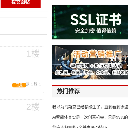
1楼
顶:
1
踩:
1
回复
热门推荐
2楼
我以为马斯克已经够能生了，直到看到徐
AI智能体其实是一次创富机会，只是99%
错过了
您应该熟知的7个基本SEO技巧