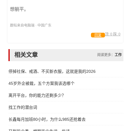
想躺平。
跟帖来自电脑端 · 中国广东
顶:
0
踩:
0
回复
相关文章
阅读更多：
工作
停掉社保、戒酒、不买新衣服，这就是我的2026
45岁外企被裁，五个方案我该选哪个
离开平台，你的能力还剩多少？
找工作的潜台词
长鑫每月加班80小时，为什么985还抢着去