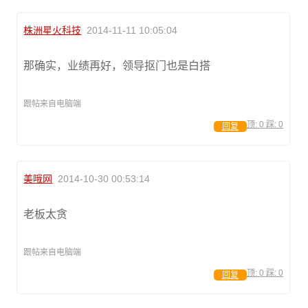
株洲星火科技
2014-11-11 10:05:04
那确实，业绩再好，领导抠门也是白搭
跟帖来自电脑端
顶:
0
踩:
0
回复
美哦网
2014-10-30 00:53:14
老板太贪
跟帖来自电脑端
顶:
0
踩:
0
回复