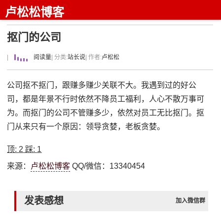
卢松松博客
抠门的公司
|
阅读量
| 分类:
站长说
| 作者:
卢松松
公司抠不抠门，跟赚多赚少关联不大。我遇到过的好公
司，都是年景不行时依然不降员工福利，人心不散万事可
为。而抠门的公司不管赚多少，依然对员工无比抠门。抠
门从来只有一个原因：领导贪婪，老板贪婪。
顶:
2
踩:
1
来源：
卢松松博客
QQ/微信：13340454
发表感想
加入微信群