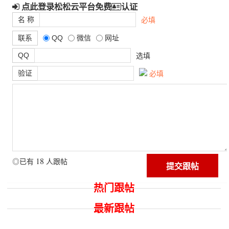
点此登录松松云平台免费
认证
名 称
必填
联系
QQ
微信
网址
QQ
选填
验证
必填
18
◎已有
人跟帖
热门跟帖
最新跟帖