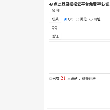
点此登录松松云平台免费
认证
名 称
联系
QQ
微信
网址
QQ
验证
21
◎已有
人跟帖
，
进微信群