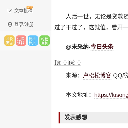
文章投稿
人活一世，无论是贷款
登录/注册
过了干过了，这就值，看开
@未采纳-
今日头条
松松
进微
松松
松松
顶:
0
踩:
0
来源：
卢松松博客
QQ/微
云市
信群
软文
云主
本文地址：
https://luso
场
机
发表感想