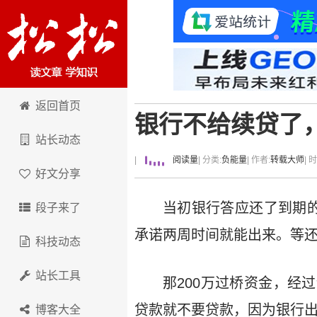
卢松松博客
返回首页
银行不给续贷了
站长动态
|
阅读量
| 分类:
负能量
| 作者:
转载大师
| 
好文分享
当初银行答应还了到期的
段子来了
承诺两周时间就能出来。等
科技动态
站长工具
那200万过桥资金，经
贷款就不要贷款，因为银行
博客大全