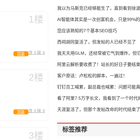
我以为马斯克已经够能生了，直到看到徐
1楼
AI智能体其实是一次创富机会，只是99%
错过了
您应该熟知的7个基本SEO技巧
西祠胡同复活了，但发帖的人已经不见了
顶:
0
踩:
0
我天天用GLM，还经常被它气到爆炸，但它
回复
16万亿
阿里云解析要收费了！站长的好日子要结
2楼
客户原话：卢松松的脚本，一遍过！
钉钉员工喊累，副总裁也喊累：问题可能
了
看了阿里7.5万字长文，我看到了一个时代
天涯复活了，但那个发帖改命的时代结束
顶:
0
踩:
0
回复
标签推荐
3楼