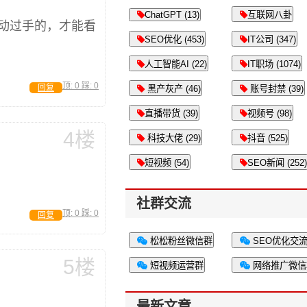
ChatGPT (13)
互联网八卦
动过手的，才能看
SEO优化 (453)
IT公司 (347)
人工智能AI (22)
IT职场 (1074)
顶:
0
踩:
0
回复
黑产灰产 (46)
账号封禁 (39)
直播带货 (39)
视频号 (98)
4楼
科技大佬 (29)
抖音 (525)
短视频 (54)
SEO新闻 (252)
社群交流
顶:
0
踩:
0
回复
松松粉丝微信群
SEO优化交
5楼
短视频运营群
网络推广微信
最新文章