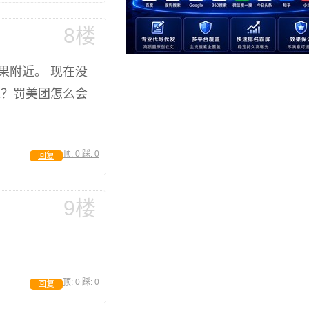
8楼
果附近。 现在没
吧？罚美团怎么会
顶:
0
踩:
0
回复
9楼
顶:
0
踩:
0
回复