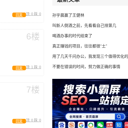
顶:
0
踩:
0
回复
孙宇晨赢了王健林
叫新人倒酒之前，先看看自己排第几
6楼
喝酒办事的时代结束了
真正赚钱的项目，往往都很“土”
用了几天千问办公，我发现三个值得优化
不要在错误的时间，努力做正确的事情
顶:
1
踩:
0
回复
7楼
顶:
0
踩:
0
回复