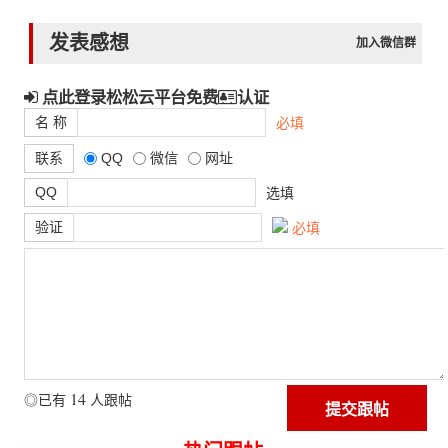
发表感想
加入微信群
点此登录松松云平台免费
认证
名 称
必填
联系
QQ
微信
网址
QQ
选填
验证
必填
14
◎已有
人跟帖