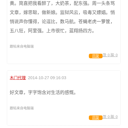
黄。简直把我看醉了，大奶茶，配东强。周一头条骂
文章，嫁思聪，做新娘。监狱风云，吸毒又嫖娼。悄
悄说声你懂得，论逗比，数马航。苍蝇老虎一箩筐，
五八狂，阿里强。上市很忙，蓝翔扬四方。
跟帖来自电脑端
顶:
0
踩:
0
回复
木门代理
2014-10-27 09:16:03
好文章，字字饱含对生活的感慨。
跟帖来自电脑端
顶:
0
踩:
0
回复