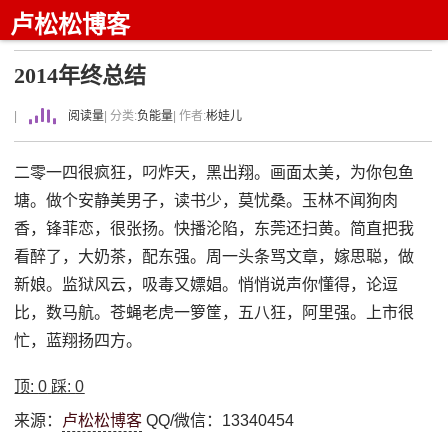
卢松松博客
2014年终总结
|
阅读量
| 分类:
负能量
| 作者:
彬娃儿
二零一四很疯狂，叼炸天，黑出翔。画面太美，为你包鱼
塘。做个安静美男子，读书少，莫忧桑。玉林不闻狗肉
香，锋菲恋，很张扬。快播沦陷，东莞还扫黄。简直把我
看醉了，大奶茶，配东强。周一头条骂文章，嫁思聪，做
新娘。监狱风云，吸毒又嫖娼。悄悄说声你懂得，论逗
比，数马航。苍蝇老虎一箩筐，五八狂，阿里强。上市很
忙，蓝翔扬四方。
顶:
0
踩:
0
来源：
卢松松博客
QQ/微信：13340454