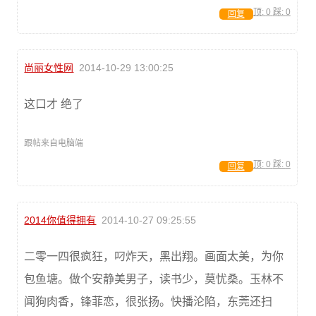
顶:
0
踩:
0
回复
尚丽女性网
2014-10-29 13:00:25
这口才 绝了
跟帖来自电脑端
顶:
0
踩:
0
回复
2014你值得拥有
2014-10-27 09:25:55
二零一四很疯狂，叼炸天，黑出翔。画面太美，为你
包鱼塘。做个安静美男子，读书少，莫忧桑。玉林不
闻狗肉香，锋菲恋，很张扬。快播沦陷，东莞还扫