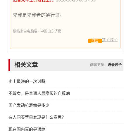
适合大学生的赚钱工具
2018-10-15 08:57:55
卑鄙是卑鄙者的通行证。
跟帖来自电脑端 · 中国山东济南
顶:
0
踩:
0
回复
相关文章
阅读更多：
语录段子
史上最赚的一次讨薪
不敢卖，是普通人最隐蔽的自尊病
国产发动机寿命是多少
有人问买苹果套现是什么意思？
现在国内真的是通缩