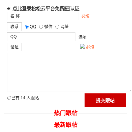
点此登录松松云平台免费
认证
名 称
必填
联系
QQ
微信
网址
QQ
选填
验证
必填
14
◎已有
人跟帖
热门跟帖
最新跟帖