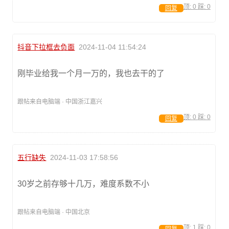
顶:
0
踩:
0
回复
抖音下拉框去负面
2024-11-04 11:54:24
刚毕业给我一个月一万的，我也去干的了
跟帖来自电脑端 · 中国浙江嘉兴
顶:
0
踩:
0
回复
五行缺失
2024-11-03 17:58:56
30岁之前存够十几万，难度系数不小
跟帖来自电脑端 · 中国北京
顶:
1
踩:
0