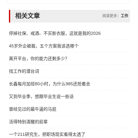
相关文章
阅读更多：
工作
停掉社保、戒酒、不买新衣服，这就是我的2026
45岁外企被裁，五个方案我该选哪个
离开平台，你的能力还剩多少？
找工作的潜台词
长鑫每月加班80小时，为什么985还抢着去
又到毕业季，想跟毕业生说一些话
曾经见过的最牛逼的马屁
活得特别清醒的前辈
一个211研究生，把职场现实看得太透了