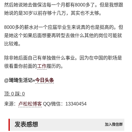
然后她说她去做保洁每一个月都有8000多了。但是我想跟
她说的是30岁以前存够十几万，其实也不太够。
8000多的薪水对一个应届毕业生来说真的也是挺高的。但
是她这个如果后面想要再转型去做什么其他的岗位可能就
比较难。
除非她后面自己有单独做什么事业。因为在中国的职场是
很看重你前面的
工作
履历的。
@琦琦生活记=
今日头条
顶:
0
踩:
0
来源：
卢松松博客
QQ/微信：13340454
发表感想
加入微信群