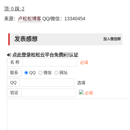
顶:
0
踩:
2
来源：
卢松松博客
QQ/微信：13340454
发表感想
加入微信群
点此登录松松云平台免费
认证
名 称
必填
联系
QQ
微信
网址
QQ
选填
验证
必填