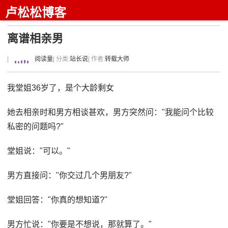
卢松松博客
离谱相亲男
|
阅读量
| 分类:
站长说
| 作者:
转载大师
我堂姐36岁了，是个大龄剩女
她去相亲时和男方相谈甚欢，男方突然问："我能问个比较
私密的问题吗?"
堂姐说："可以。"
男方直接问："你交过几个男朋友?"
堂姐回答："你真的想知道?"
男方忙说："你要是不想说，那就算了。"