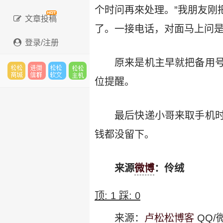
个时问再來处理。”我朋友刚
文章投稿
了。一接电话，对面马上问
登录/注册
原来是机主早就把备用
位提醒。
松松
进微
松松
松松
最后快递小哥来取手机
钱都没留下。
云市
信群
软文
云主
来源
微博
：伶绒
场
机
顶:
1
踩:
0
来源：
卢松松博客
QQ/微