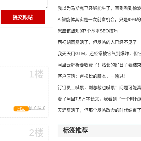
我以为马斯克已经够能生了，直到看到徐
AI智能体其实是一次创富机会，只是99%
错过了
您应该熟知的7个基本SEO技巧
西祠胡同复活了，但发帖的人已经不见了
我天天用GLM，还经常被它气到爆炸，但它
16万亿
阿里云解析要收费了！站长的好日子要结
1楼
客户原话：卢松松的脚本，一遍过！
钉钉员工喊累，副总裁也喊累：问题可能
了
看了阿里7.5万字长文，我看到了一个时代
顶:
0
踩:
0
回复
天涯复活了，但那个发帖改命的时代结束
标签推荐
2楼