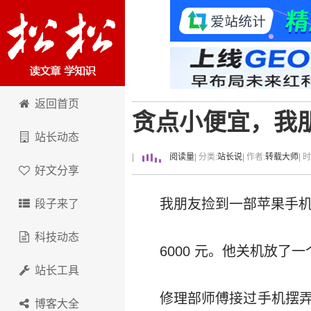
卢松松博客
返回首页
贪点小便宜，我朋
站长动态
|
阅读量
| 分类:
站长说
| 作者:
转载大师
| 
好文分享
我朋友捡到一部苹果手
段子来了
科技动态
6000 元。他关机放了
站长工具
修理部师傅接过手机摆弄
博客大全