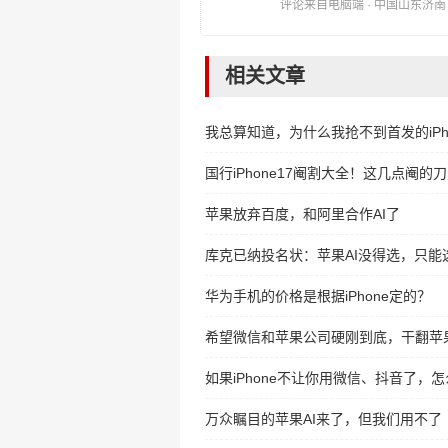
评论来自电脑端 · 中国山东济南 时间:
相关文章
我总算知道，为什么我抢不到首发的iPho
国行iPhone17阉割大全！这几点阉的
苹果放弃百度，和阿里合作AI了
库克已纳投名状：苹果AI没得选，只能
华为手机的价格是根据iPhone定的？
希望微信和苹果公司硬刚到底，干翻苹
如果iPhone不让你用微信、抖音了，
万众瞩目的苹果AI来了，但我们用不了