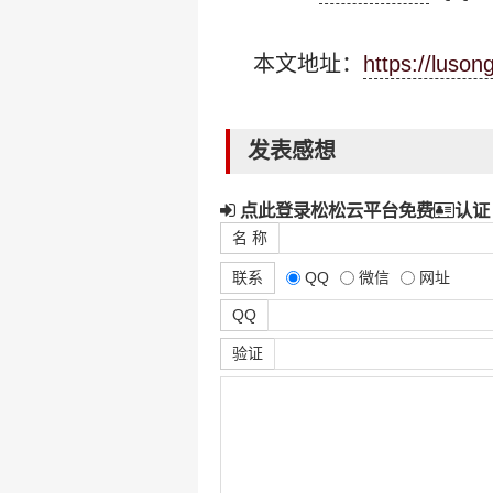
本文地址：
https://luso
发表感想
点此登录松松云平台免费
认证
名 称
联系
QQ
微信
网址
QQ
验证