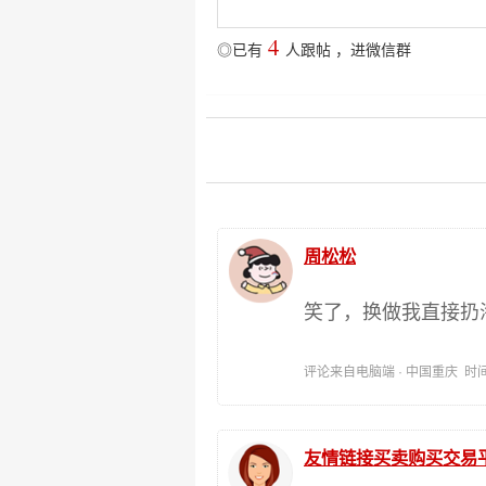
4
◎已有
人跟帖
，
进微信群
周松松
笑了，换做我直接扔
评论来自电脑端 · 中国重庆 时间:202
友情链接买卖购买交易