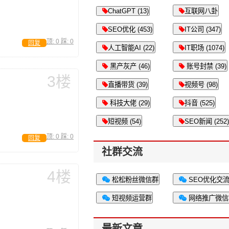
ChatGPT (13)
互联网八卦
SEO优化 (453)
IT公司 (347)
顶:
0
踩:
0
回复
人工智能AI (22)
IT职场 (1074)
黑产灰产 (46)
账号封禁 (39)
3楼
直播带货 (39)
视频号 (98)
科技大佬 (29)
抖音 (525)
短视频 (54)
SEO新闻 (252)
顶:
0
踩:
0
回复
社群交流
4楼
松松粉丝微信群
SEO优化交
短视频运营群
网络推广微信
最新文章