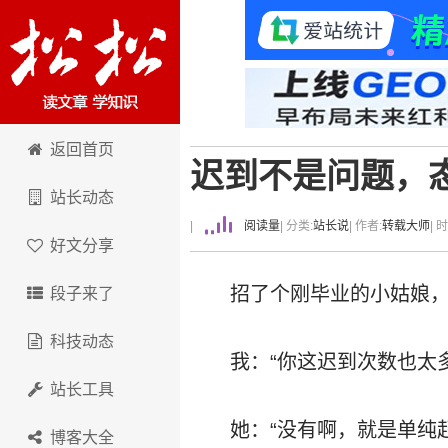
卢松松博客
返回首页
迟到不是问题，
站长动态
|
阅读量
| 分类:
站长说
| 作者:
转载大师
| 
好文分享
招了个刚毕业的小姑娘
段子来了
科技动态
我：“你这迟到次数也太
站长工具
她：“没有啊，就是单纯
博客大全