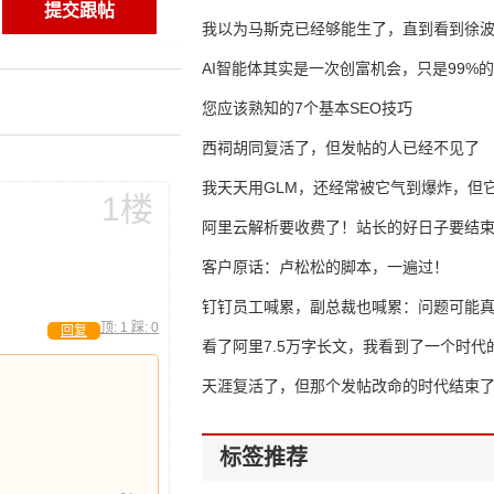
我以为马斯克已经够能生了，直到看到徐
AI智能体其实是一次创富机会，只是99%
错过了
您应该熟知的7个基本SEO技巧
西祠胡同复活了，但发帖的人已经不见了
我天天用GLM，还经常被它气到爆炸，但它
1楼
16万亿
阿里云解析要收费了！站长的好日子要结
客户原话：卢松松的脚本，一遍过！
钉钉员工喊累，副总裁也喊累：问题可能
顶:
1
踩:
0
回复
了
看了阿里7.5万字长文，我看到了一个时代
天涯复活了，但那个发帖改命的时代结束
标签推荐