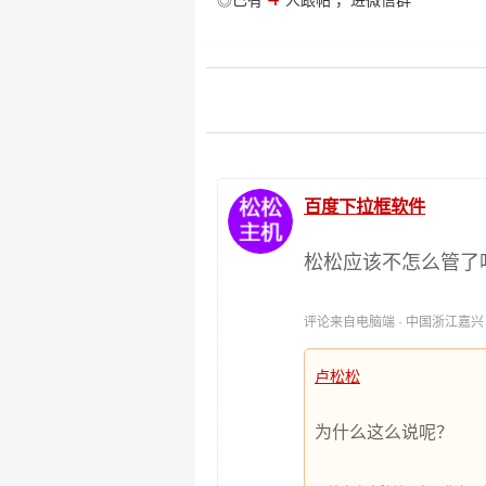
◎已有
人跟帖
，
进微信群
百度下拉框软件
松松应该不怎么管了
评论来自电脑端 · 中国浙江嘉兴 时间:
卢松松
为什么这么说呢？