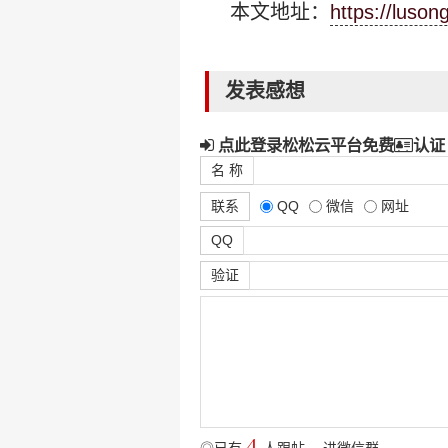
本文地址：
https://luso
发表感想
点此登录松松云平台免费
认证
名 称
联系
QQ
微信
网址
QQ
验证
4