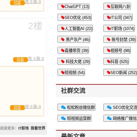
顶:
0
踩:
0
回复
ChatGPT (13)
互联网八卦
SEO优化 (453)
IT公司 (347)
2楼
人工智能AI (22)
IT职场 (1074)
黑产灰产 (46)
账号封禁 (39)
直播带货 (39)
视频号 (98)
顶:
3
踩:
0
回复
科技大佬 (29)
抖音 (525)
短视频 (54)
SEO新闻 (252)
社群交流
顶:
0
踩:
0
松松粉丝微信群
SEO优化交
回复
短视频运营群
网络推广微信
阅读更多：
IT职场
我看世界
最新文章