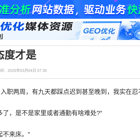
态度才是
时间：2026年03月04日 07:36
，入职两周，有九天都踩点迟到甚至晚到，我实在忍
多了，是不是家里或者通勤有啥难处?”
起不来床。”