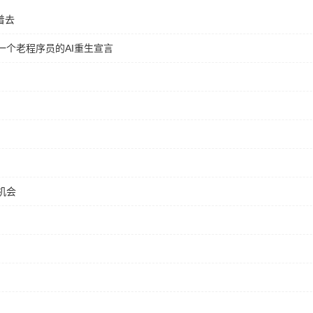
着去
个老程序员的AI重生宣言
机会