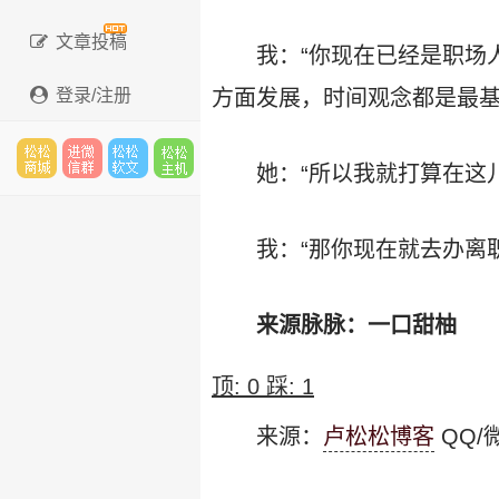
文章投稿
我：“你现在已经是职场
登录/注册
方面发展，时间观念都是最基
她：“所以我就打算在这
松松
进微
松松
松松
我：“那你现在就去办离
云市
信群
软文
云主
来源脉脉：一口甜柚
顶:
0
踩:
1
场
机
来源：
卢松松博客
QQ/微