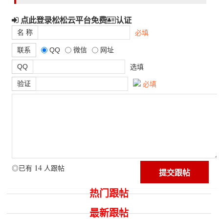
点此登录松松云平台免费
认证
名 称
必填
联系
QQ
微信
网址
QQ
选填
验证
必填
14
◎已有
人跟帖
热门跟帖
最新跟帖