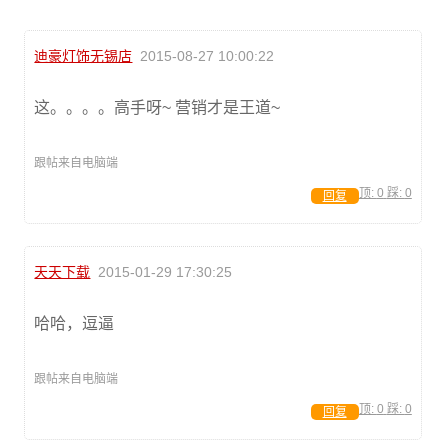
迪豪灯饰无锡店
2015-08-27 10:00:22
这。。。。高手呀~ 营销才是王道~
跟帖来自电脑端
顶:
0
踩:
0
回复
天天下载
2015-01-29 17:30:25
哈哈，逗逼
跟帖来自电脑端
顶:
0
踩:
0
回复