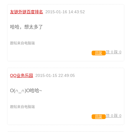
友链外链百度排名
2015-01-16 14:43:52
哈哈，想太多了
跟帖来自电脑端
顶:
0
踩:
0
回复
QQ业务乐园
2015-01-15 22:49:05
O(∩_∩)O哈哈~
跟帖来自电脑端
顶:
0
踩:
0
回复