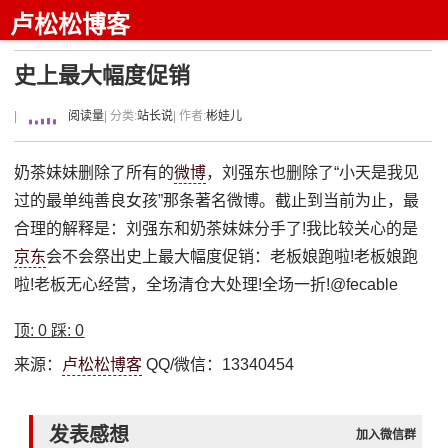
卢松松博客
史上最大幅度促销
|
阅读量
| 分类:
站长说
| 作者:
彬娃儿
奶茶妹妹删除了所有的
微博
，刘强东也删除了“小天是我见
过的最单纯善良女孩”那条著名微博。截止到当前为止，最
合理的解释是：刘强东和奶茶妹妹分手了!我比较关心的是
京东
会不会祭出史上最大幅度促销：老板娘跑啦!老板娘跑
啦!老板无心经营，全场清仓大处理!全场一折!@fecable
顶:
0
踩:
0
来源：
卢松松博客
QQ/微信：13340454
发表感想
加入微信群