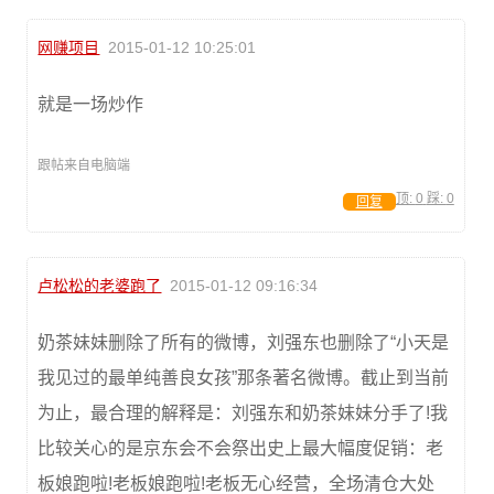
网赚项目
2015-01-12 10:25:01
就是一场炒作
跟帖来自电脑端
顶:
0
踩:
0
回复
卢松松的老婆跑了
2015-01-12 09:16:34
奶茶妹妹删除了所有的微博，刘强东也删除了“小天是
我见过的最单纯善良女孩”那条著名微博。截止到当前
为止，最合理的解释是：刘强东和奶茶妹妹分手了!我
比较关心的是京东会不会祭出史上最大幅度促销：老
板娘跑啦!老板娘跑啦!老板无心经营，全场清仓大处