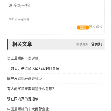
理!全场一折!
跟帖来自电脑端
顶:
0
踩:
0
回复
相关文章
阅读更多：
语录段子
史上最赚的一次讨薪
不敢卖，是普通人最隐蔽的自尊病
国产发动机寿命是多少
有人问买苹果套现是什么意思？
现在国内真的是通缩
中国最赚钱的十大民营企业