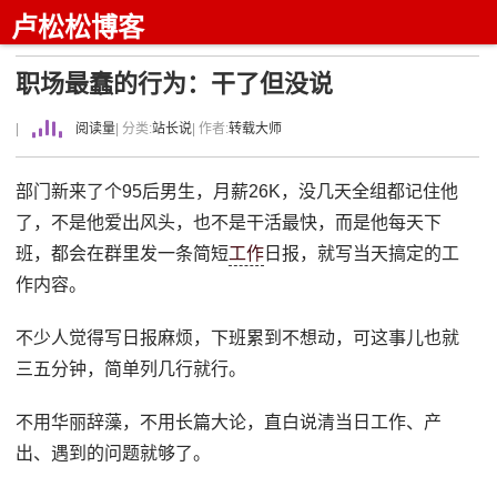
卢松松博客
职场最蠢的行为：干了但没说
|
阅读量
| 分类:
站长说
| 作者:
转载大师
部门新来了个95后男生，月薪26K，没几天全组都记住他
了，不是他爱出风头，也不是干活最快，而是他每天下
班，都会在群里发一条简短
工作
日报，就写当天搞定的工
作内容。
不少人觉得写日报麻烦，下班累到不想动，可这事儿也就
三五分钟，简单列几行就行。
不用华丽辞藻，不用长篇大论，直白说清当日工作、产
出、遇到的问题就够了。