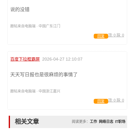
说的没错
跟帖来自电脑端 · 中国广东江门
顶:
0
踩:
0
回复
百度下拉框霸屏
2026-04-27 12:10:07
天天写日报也是很麻烦的事情了
跟帖来自电脑端 · 中国浙江嘉兴
顶:
0
踩:
0
回复
相关文章
阅读更多：
工作
网络日志
IT职场