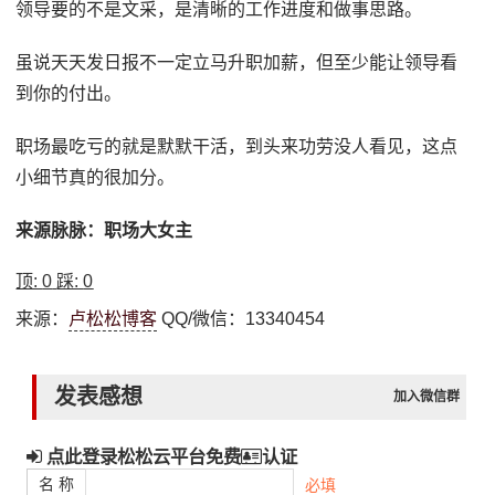
领导要的不是文采，是清晰的工作进度和做事思路。
虽说天天发日报不一定立马升职加薪，但至少能让领导看
到你的付出。
职场最吃亏的就是默默干活，到头来功劳没人看见，这点
小细节真的很加分。
来源脉脉：职场大女主
顶:
0
踩:
0
来源：
卢松松博客
QQ/微信：13340454
发表感想
加入微信群
点此登录松松云平台免费
认证
名 称
必填