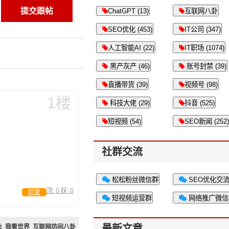
ChatGPT (13)
互联网八卦
SEO优化 (453)
IT公司 (347)
人工智能AI (22)
IT职场 (1074)
黑产灰产 (46)
账号封禁 (39)
直播带货 (39)
视频号 (98)
1楼
科技大佬 (29)
抖音 (525)
短视频 (54)
SEO新闻 (252)
社群交流
松松粉丝微信群
SEO优化交
顶:
0
踩:
0
回复
短视频运营群
网络推广微信
最新文章
业
我看世界
互联网坊间八卦