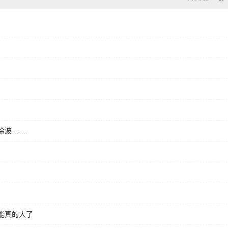
徐波……
能真的大了