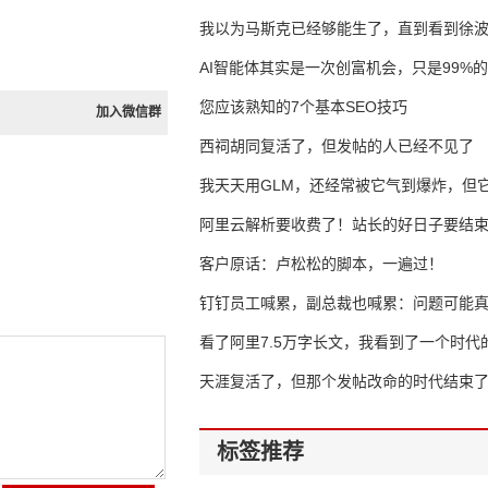
我以为马斯克已经够能生了，直到看到徐
AI智能体其实是一次创富机会，只是99%
错过了
您应该熟知的7个基本SEO技巧
加入微信群
西祠胡同复活了，但发帖的人已经不见了
我天天用GLM，还经常被它气到爆炸，但它
16万亿
阿里云解析要收费了！站长的好日子要结
客户原话：卢松松的脚本，一遍过！
钉钉员工喊累，副总裁也喊累：问题可能
了
看了阿里7.5万字长文，我看到了一个时代
天涯复活了，但那个发帖改命的时代结束
标签推荐