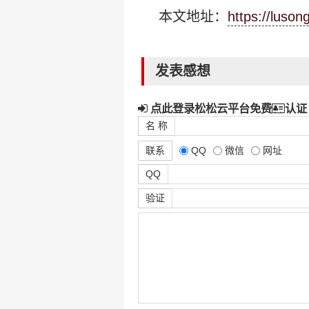
本文地址：
https://luso
发表感想
点此登录松松云平台免费
认证
名 称
联系
QQ
微信
网址
QQ
验证