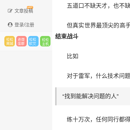
五道口不缺天才，也不
文章投稿
登录/注册
但真实世界最顶尖的高
结束战斗
松松
进微
松松
松松
比如
对于雷军，什么技术问
云市
信群
软文
云主
“找到能解决问题的人”
场
机
练十万次，任何同行都