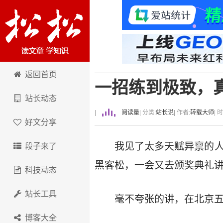
卢松松博客
返回首页
一招练到极致，
站长动态
|
阅读量
| 分类:
站长说
| 作者:
转载大师
| 
好文分享
我见了太多天赋异禀的人，
段子来了
黑客松，一会又去颁奖典礼
科技动态
站长工具
毫不夸张的讲，在北京
博客大全