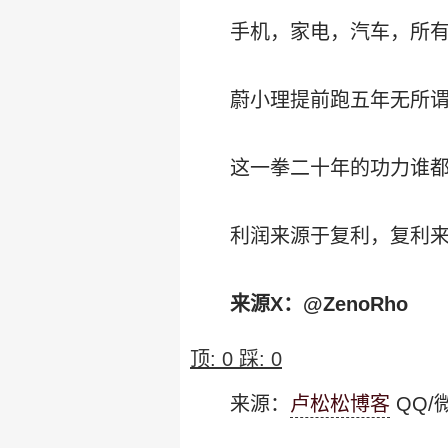
手机，家电，汽车，所
蔚小理提前跑五年无所
这一拳二十年的功力谁
利润来源于复利，复利
来源X：@ZenoRho
顶:
0
踩:
0
来源：
卢松松博客
QQ/微