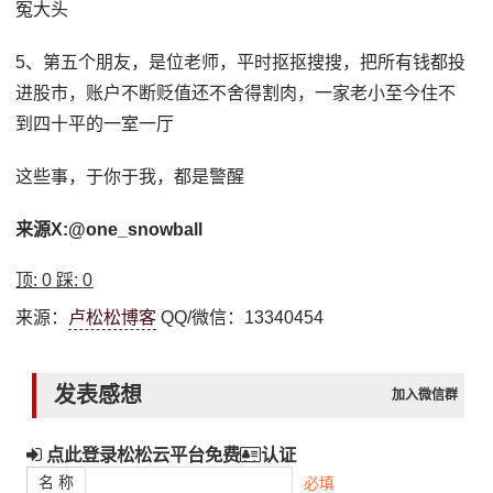
冤大头
5、第五个朋友，是位老师，平时抠抠搜搜，把所有钱都投
进股市，账户不断贬值还不舍得割肉，一家老小至今住不
到四十平的一室一厅
这些事，于你于我，都是警醒
来源X:@one_snowball
顶:
0
踩:
0
来源：
卢松松博客
QQ/微信：13340454
发表感想
加入微信群
点此登录松松云平台免费
认证
名 称
必填