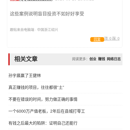
这些案例说明盲目投资不如好好享受
跟帖来自电脑端 · 中国浙江绍兴
顶:
0
踩:
0
回复
相关文章
阅读更多：
创业
赚钱
网络日志
孙宇晨赢了王健林
真正赚钱的项目，往往都很“土”
不要在错误的时间，努力做正确的事情
一个6000万产值老板，2年后在县城打零工
有钱之后最大的陷阱：证明自己还能行