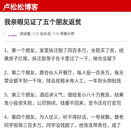
卢松松博客
我亲眼见证了五个朋友返贫
|
阅读量
| 分类:
站长说
| 作者:
转载大师
1、第一个朋友，家里拆迁赔了四百多万，全款买了房，结
果房子烂尾，拆迁款等于在卡里过了一下，啥也没留下
2、第二个朋友，跟合伙人开餐厅，每人投一百多万，每天
营业额不到一千块，除去房租水电人工，一年到头倒贴钱
3、第三个朋友，酒后讲义气，借给发小八十万救急，结果
发小投资失败，公司倒闭，钱要不回来，至今还在打官司
4、第四个朋友，为人仗义，听不得好话，一夸就飘，替老
同学担保三百多万，同学没钱跑了，他背连带责任，成了