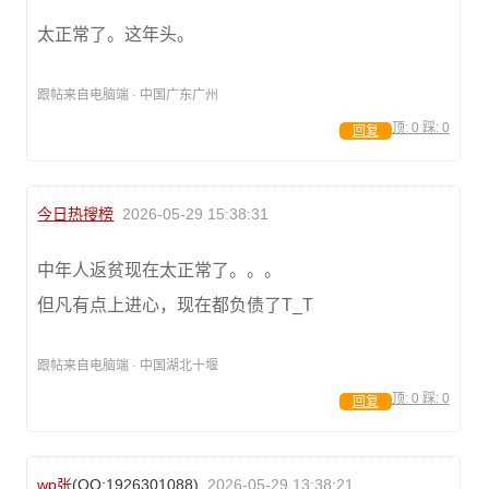
太正常了。这年头。
跟帖来自电脑端 · 中国广东广州
顶:
0
踩:
0
回复
今日热搜榜
2026-05-29 15:38:31
中年人返贫现在太正常了。。。
但凡有点上进心，现在都负债了T_T
跟帖来自电脑端 · 中国湖北十堰
顶:
0
踩:
0
回复
wp张
(QQ:1926301088)
2026-05-29 13:38:21