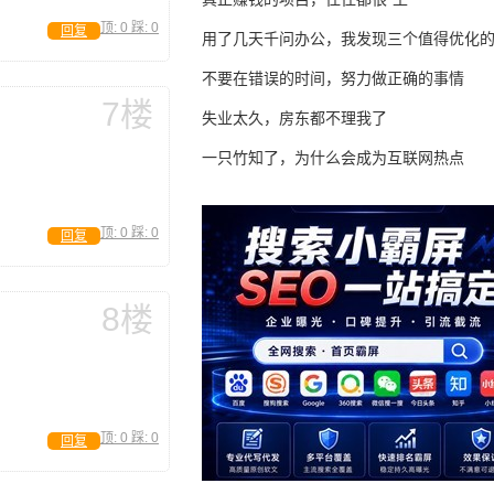
顶:
0
踩:
0
回复
用了几天千问办公，我发现三个值得优化
不要在错误的时间，努力做正确的事情
7楼
失业太久，房东都不理我了
一只竹知了，为什么会成为互联网热点
顶:
0
踩:
0
回复
8楼
顶:
0
踩:
0
回复