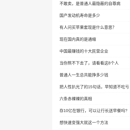
不敢卖，是普通人最隐蔽的自尊病
国产发动机寿命是多少
有人问买苹果套现是什么意思？
现在国内真的是通缩
中国最赚钱的十大民营企业
当你熬不下去了，请看看这8个人
普通人一生总共能挣多少钱
把人性扒光了的15句话，早知道不吃亏
六条赤裸裸的真相
存10亿在银行，可以让行长送早餐吗?
想快速变强大就这一个方法