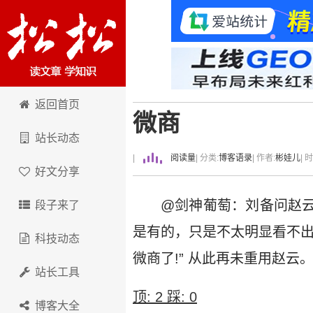
卢松松博客
返回首页
微商
站长动态
|
阅读量
| 分类:
博客语录
| 作者:
彬娃儿
| 
好文分享
@剑神葡萄：刘备问赵云
段子来了
是有的，只是不太明显看不出
科技动态
微商了!” 从此再未重用赵云
站长工具
顶:
2
踩:
0
博客大全