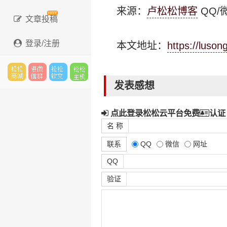
来源：
卢松松博客
QQ/微
文章投稿
登录/注册
本文地址：
https://luso
发表感想
松松
进微
松松
松松
点此登录松松云平台免费
认证
名 称
云市
信群
软文
云主
联系
QQ
微信
网址
QQ
验证
场
机