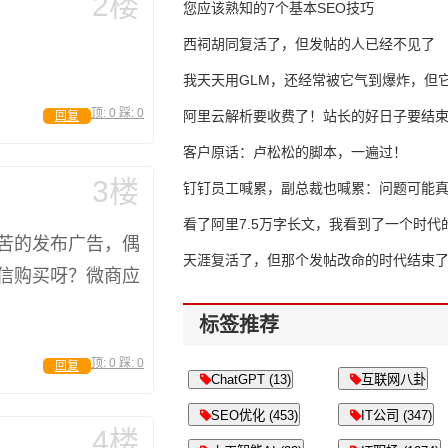
2楼
错过了
您应该熟知的7个基本SEO技巧
西祠胡同复活了，但发帖的人已经不见了
我天天用GLM，还经常被它气到爆炸，但它
顶:
0
踩:
0
16万亿
阿里云解析要收费了！站长的好日子要结
回复
客户原话：卢松松的脚本，一遍过！
3楼
钉钉员工喊累，副总裁也喊累：问题可能
了
看了阿里7.5万字长文，我看到了一个时代
苦的发布广告，偶
天涯复活了，但那个发帖改命的时代结束
信购买呀？微商应
标签推荐
顶:
0
踩:
0
回复
ChatGPT (13)
互联网八卦
SEO优化 (453)
IT公司 (347)
4楼