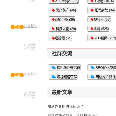
人工智能AI (22)
IT职场 (1074)
黑产灰产 (46)
账号封禁 (39)
直播带货 (39)
视频号 (98)
顶:
0
踩:
0
回复
科技大佬 (29)
抖音 (525)
短视频 (54)
SEO新闻 (252)
5楼
社群交流
松松粉丝微信群
SEO优化交
顶:
0
踩:
0
回复
短视频运营群
网络推广微信
最新文章
6楼
喝酒办事的时代结束了
真正赚钱的项目，往往都很“土”