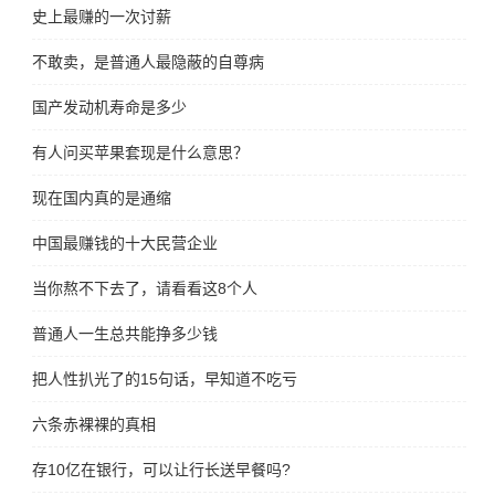
史上最赚的一次讨薪
不敢卖，是普通人最隐蔽的自尊病
国产发动机寿命是多少
有人问买苹果套现是什么意思？
现在国内真的是通缩
中国最赚钱的十大民营企业
当你熬不下去了，请看看这8个人
普通人一生总共能挣多少钱
把人性扒光了的15句话，早知道不吃亏
六条赤裸裸的真相
存10亿在银行，可以让行长送早餐吗?