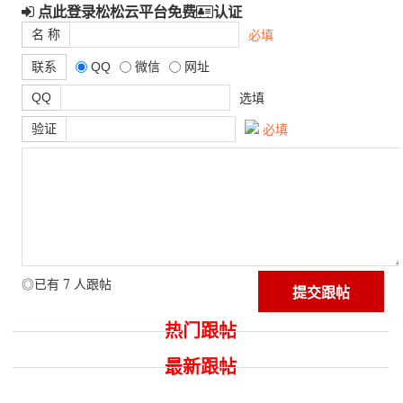
点此登录松松云平台免费
认证
名 称
必填
联系
QQ
微信
网址
QQ
选填
验证
必填
7
◎已有
人跟帖
热门跟帖
最新跟帖