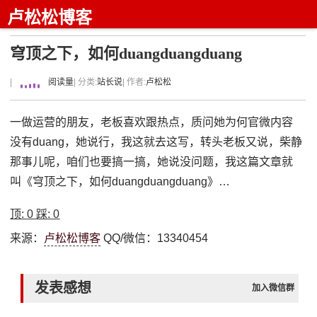
卢松松博客
穹顶之下，如何duangduangduang
|
阅读量
| 分类:
站长说
| 作者:
卢松松
一做运营的朋友，老板喜欢跟热点，质问她为何官微内容
没有duang，她说行，我这就去这写，转头老板又说，柴静
那事儿呢，咱们也要搞一搞，她说没问题，我这篇文章就
叫《穹顶之下，如何duangduangduang》…
顶:
0
踩:
0
来源：
卢松松博客
QQ/微信：13340454
发表感想
加入微信群