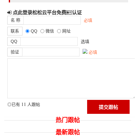
点此登录松松云平台免费
认证
名 称
必填
联系
QQ
微信
网址
QQ
选填
验证
必填
11
◎已有
人跟帖
热门跟帖
最新跟帖