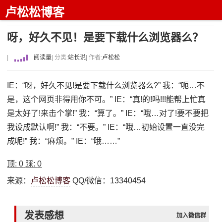
卢松松博客
呀，好久不见！是要下载什么浏览器么？
|
阅读量
| 分类:
站长说
| 作者:
卢松松
IE：“呀，好久不见!是要下载什么浏览器么?” 我：“呃…不
是，这个网页非得用你不可。” IE：“真!的!吗!!!能帮上忙真
是太好了!来击个掌!” 我：“算了。” IE：“哦…对了!要不要把
我设成默认啊!” 我：“不要。” IE：“哦…初始设置一直没完
成呢!” 我：“麻烦。” IE：“哦……”
顶:
0
踩:
0
来源：
卢松松博客
QQ/微信：13340454
发表感想
加入微信群