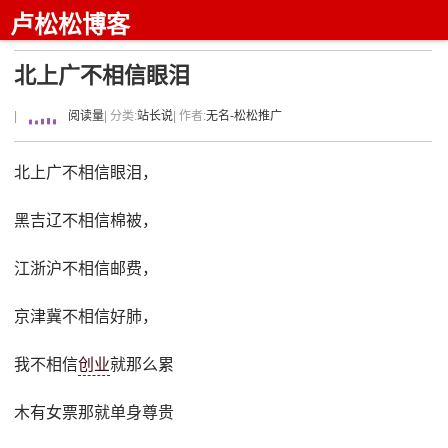
卢松松博客
北上广不相信眼泪
|
阅读量
| 分类:
站长说
| 作者:
无名-松松推广
北上广不相信眼泪，
黑吉辽不相信棉被，
江浙沪不相信邮费，
京津冀不相信好肺，
我不相信
创业
就那么累
木有女票那就单身尊贵