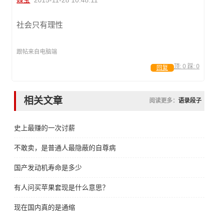
棘宝
2015-11-28 10:48:11
社会只有理性
跟帖来自电脑端
顶:
0
踩:
0
回复
相关文章
阅读更多：
语录段子
史上最赚的一次讨薪
不敢卖，是普通人最隐蔽的自尊病
国产发动机寿命是多少
有人问买苹果套现是什么意思？
现在国内真的是通缩