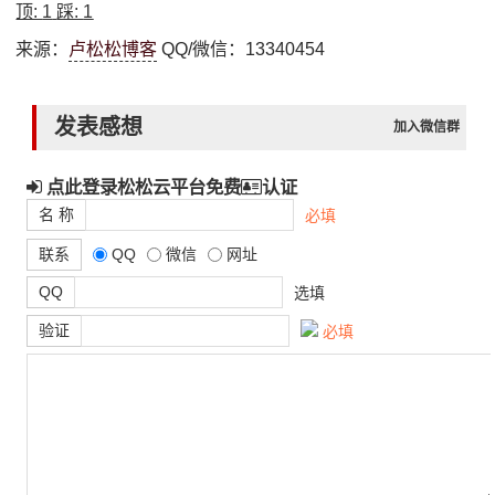
顶:
1
踩:
1
来源：
卢松松博客
QQ/微信：13340454
发表感想
加入微信群
点此登录松松云平台免费
认证
名 称
必填
联系
QQ
微信
网址
QQ
选填
验证
必填