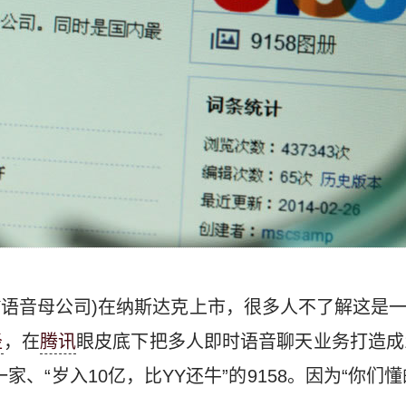
(YY语音母公司)在纳斯达克上市，很多人不了解这是
径
，在
腾讯
眼皮底下把多人即时语音聊天业务打造成
、“岁入10亿，比YY还牛”的9158。因为“你们懂的