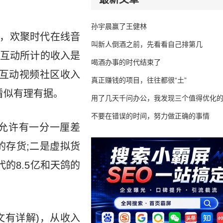
孙宇晨赢了王健林
年，欢聚时代在线音
叫新人倒酒之前，先看看自己排第几
鸽互动所计的收入是
喝酒办事的时代结束了
鸽互动视频社区收入
真正赚钱的项目，往往都很“土”
看似有理有据。
用了几天千问办公，我发现三个值得优化
不要在错误的时间，努力做正确的事情
允许有一分一厘差
的存货;二是虚拟货
的8.5亿和天鸽的
文有详解)，从收入