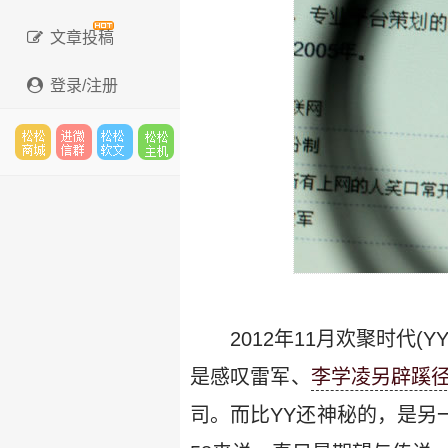
文章投稿
登录/注册
松松
进微
松松
松松
云市
信群
软文
云主
2012年11月欢聚时代
场
机
是感叹雷军、
李学凌另辟蹊
司。而比YY还神秘的，是另一家