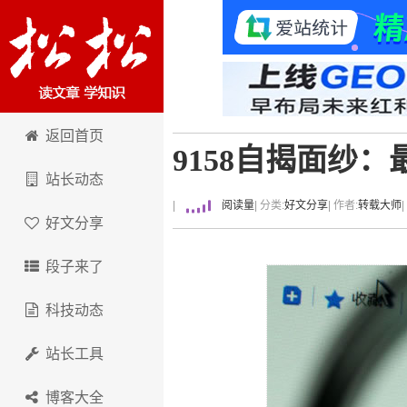
卢松松博客
返回首页
9158自揭面纱
站长动态
|
阅读量
| 分类:
好文分享
| 作者:
转载大师
好文分享
段子来了
科技动态
站长工具
博客大全