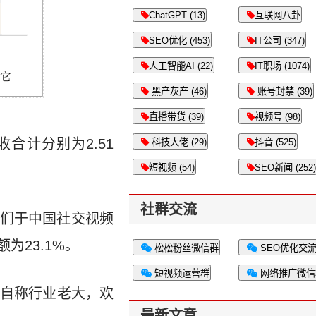
ChatGPT (13)
互联网八卦
SEO优化 (453)
IT公司 (347)
人工智能AI (22)
IT职场 (1074)
黑产灰产 (46)
账号封禁 (39)
直播带货 (39)
视频号 (98)
收合计分别为2.51
科技大佬 (29)
抖音 (525)
短视频 (54)
SEO新闻 (252)
社群交流
们于中国社交视频
为23.1%。
松松粉丝微信群
SEO优化交
短视频运营群
网络推广微信
天鸽自称行业老大，欢
最新文章