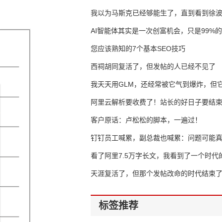
我以为马斯克已经够能生了，直到看到徐
AI智能体其实是一次创富机会，只是99%
错过了
您应该熟知的7个基本SEO技巧
西祠胡同复活了，但发帖的人已经不见了
我天天用GLM，还经常被它气到爆炸，但它
16万亿
阿里云解析要收费了！站长的好日子要结
客户原话：卢松松的脚本，一遍过！
钉钉员工喊累，副总裁也喊累：问题可能
了
看了阿里7.5万字长文，我看到了一个时代
天涯复活了，但那个发帖改命的时代结束
标签推荐