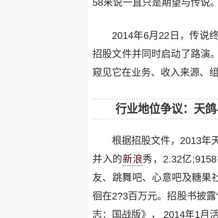
58来说一直只是期望与传说
2014年6月22日，传
招股文件并同时启动了路演
窥见它在业务、收入来源、
行业地位争议：天鸽
根据招股文件，2013年天
并入的
新浪
秀，2.32亿;9
友、跳舞吧、心意吧及糖果社
徊在2?3百万元。招股书披露
志：国战版》， 2014年1月活