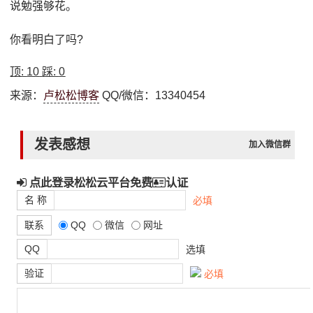
说勉强够花。
你看明白了吗?
顶:
10
踩:
0
来源：
卢松松博客
QQ/微信：13340454
发表感想
加入微信群
点此登录松松云平台免费
认证
名 称
必填
联系
QQ
微信
网址
QQ
选填
验证
必填