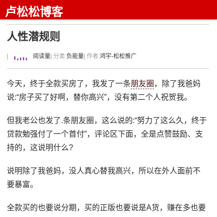
卢松松博客
人性潜规则
|
阅读量
| 分类:
负能量
| 作者:
鸿宇-松松推广
今天，终于全款买房了，我发了一条
朋友圈
，除了我爸妈
说:“房子买了好啊，替你高兴”，没有第二个人祝贺我。
但我老公也发了.条朋友圈，这么说的:“努力了这么久，终于
贷款勉强付了一个首付”，评论区下面，全是点赞鼓励、支
持的，这说明什么?
说明除了我爸妈，没人真心替我高兴，所以在外人面前不
要暴富。
全款买的也要说分期，买的正版也要说是A货，赚在多也要