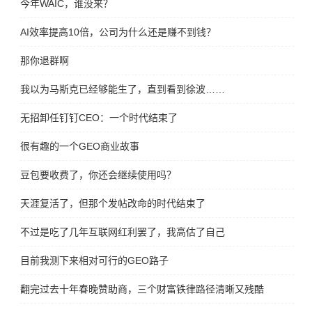
今年WAIC，谁没来？
AI效率提高10倍，公司为什么还是赚不到钱？
那你退群啊
我以为马斯克已经够能生了，直到看到徐波……
无招卸任钉钉CEO：一个时代结束了
很有趣的一个GEO商业故事
豆包要收费了，你还会继续使用吗？
天涯复活了，但那个发帖改命的时代结束了
不过是吃了几年互联网红利罢了，我高估了自己
目前我测下来相对可行的GEO路子
翻完过去十年春晚赞助商，三个财富铁律路径清晰又残酷