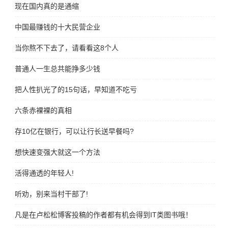
现在国内真的是通缩
中国最赚钱的十大民营企业
当你熬不下去了，请看看这8个人
普通人一生总共能挣多少钱
把人性扒光了的15句话，早知道不吃亏
六条赤裸裸的真相
存10亿在银行，可以让行长送早餐吗?
想快速变强大就这一个方法
活得通透的年轻人!
听劝，别来当村干部了!
凡是在卢松松博客投稿的作者都有机会得到IT类图书哦！