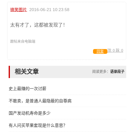
搞笑图片
2016-06-21 10:23:58
太有才了，这都被发现了！
跟帖来自电脑端
顶:
0
踩:
0
回复
相关文章
阅读更多：
语录段子
史上最赚的一次讨薪
不敢卖，是普通人最隐蔽的自尊病
国产发动机寿命是多少
有人问买苹果套现是什么意思？