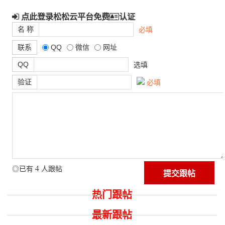
点此登录松松云平台免费
认证
名 称
必填
联系
QQ
微信
网址
QQ
选填
验证
必填
4
◎已有
人跟帖
热门跟帖
最新跟帖