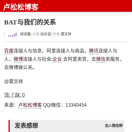
卢松松博客
BAT与我们的关系
|
阅读量
| 分类:
站长说
| 作者:
龚文祥
百度
连接人与信息，阿里连接人与商品，
腾讯
连接人与
人，
微博
连接人与社会;
企业
去阿里卖货，去
微信
卖服务，
去微博做公关。
@龚文祥
顶:
7
踩:
0
来源：
卢松松博客
QQ/微信：13340454
发表感想
加入微信群