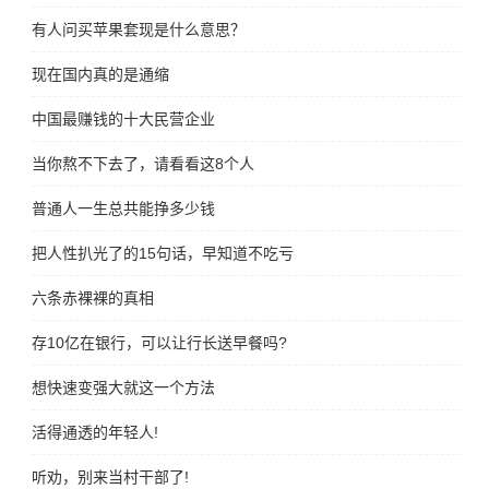
有人问买苹果套现是什么意思？
现在国内真的是通缩
中国最赚钱的十大民营企业
当你熬不下去了，请看看这8个人
普通人一生总共能挣多少钱
把人性扒光了的15句话，早知道不吃亏
六条赤裸裸的真相
存10亿在银行，可以让行长送早餐吗?
想快速变强大就这一个方法
活得通透的年轻人!
听劝，别来当村干部了!