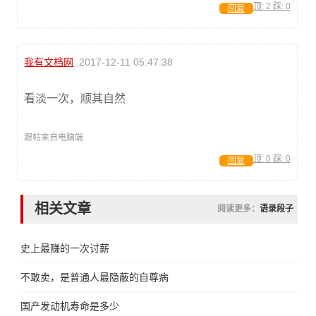
顶:
2
踩:
0
回复
我有文档网
2017-12-11 05:47:38
看淡一次，顺其自然
跟帖来自电脑端
顶:
0
踩:
0
回复
相关文章
阅读更多：
语录段子
史上最赚的一次讨薪
不敢卖，是普通人最隐蔽的自尊病
国产发动机寿命是多少