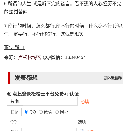
6.所谓的人生 就是听不完的谎言。看不透的人心经历不完
的酸甜苦辣;
7.你行的时候，怎么都行;你不行的时候，什么都不行;所以
你一定要行，不行也得行，这就是现实。
顶:
3
踩:
1
来源：
卢松松博客
QQ/微信：13340454
发表感想
加入微信群
点此登录松松云平台免费
认证
名 称
必填
联系
QQ
微信
网址
QQ
选填