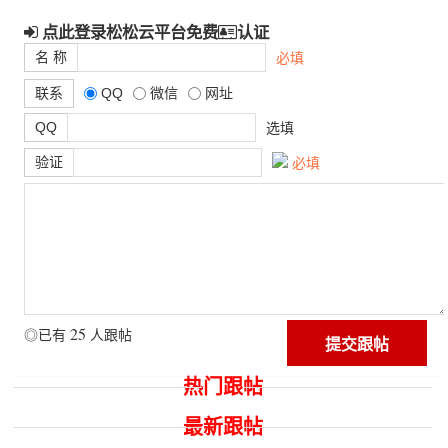
点此登录松松云平台免费
认证
名 称
必填
联系
QQ
微信
网址
QQ
选填
验证
必填
25
◎已有
人跟帖
热门跟帖
最新跟帖