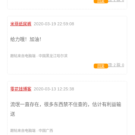
顶:
2
踩:
0
回复
米菲纸尿裤
2020-03-19 22:59:08
给力哦！加油！
跟帖来自电脑端 · 中国黑龙江哈尔滨
顶:
2
踩:
0
回复
零花钱博客
2020-03-13 12:25:38
流氓一直存在，很多东西禁不住查的，估计有利益输
送
跟帖来自电脑端 · 中国广西