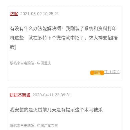
访客
2021-06-02 10:25:21
有没有什么办法能解决啊？我刚装了系统和资料打印
机这些，就在多特下个微信就中招了，求大神支招[捂
脸]
跟帖来自电脑端 · 中国重庆
顶:
1
踩:
0
回复
拼拼不商城
2020-04-11 23:39:31
我安装的是火绒前几天是有提示这个木马被杀
跟帖来自电脑端 · 中国广东东莞