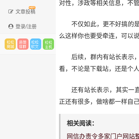
对性，涉政等相关信息，不
文章投稿
不仅如此，更不好搞的
登录/注册
么这样你也要受牵连，可以
松松
进微
松松
松松
后续，群内有站长表示
看，不论是下载站，还是个人
云市
信群
软文
云主
还有站长表示，其实一
正还有很多，做啥都一样自己
场
机
相关阅读：
网信办责令多家门户网站整