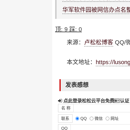
华军软件园被网信办点名
顶:
9
踩:
0
来源：
卢松松博客
QQ/微
本文地址：
https://luso
发表感想
点此登录松松云平台免费
认证
名 称
联系
QQ
微信
网址
QQ