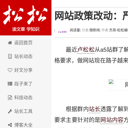
网站政策改动：
|
阅读量
| 分类:
微新闻
| 作者:
杰哥-松松编
卢松松博客
返回首页
最近
卢松松
从a5站群了
站长动态
格要求，做网站现在路子越来
好文分享
段子来了
科技动态
根据群内
站长
透露了解
站长工具
要求主要针对的是
网站内容
博客大全