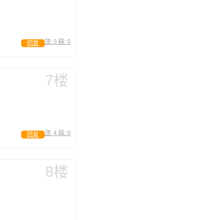
顶:
5
踩:
0
回复
7楼
顶:
4
踩:
0
回复
8楼