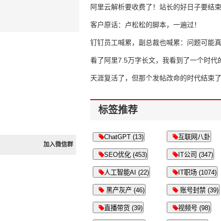
16万亿
阿里云解析要收费了！站长的好日子要结
客户原话：卢松松的脚本，一遍过！
钉钉员工喊累，副总裁也喊累：问题可能
了
看了阿里7.5万字长文，我看到了一个时代
天涯复活了，但那个发帖改命的时代结束
标签推荐
ChatGPT (13)
互联网八卦
加入微信群
SEO优化 (453)
IT公司 (347)
人工智能AI (22)
IT职场 (1074)
黑产灰产 (46)
账号封禁 (39)
直播带货 (39)
视频号 (98)