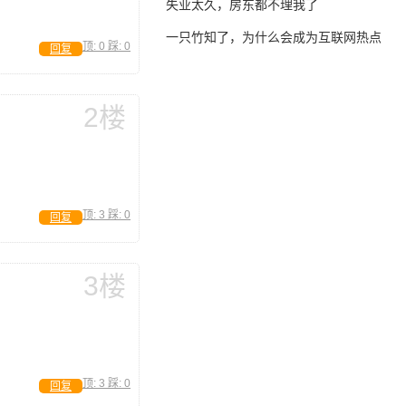
失业太久，房东都不理我了
一只竹知了，为什么会成为互联网热点
顶:
0
踩:
0
回复
2楼
顶:
3
踩:
0
回复
3楼
顶:
3
踩:
0
回复