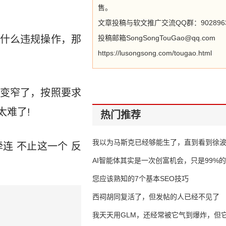
售。
文章投稿与软文推广交流QQ群：9028963
什么违规操作，那
投稿邮箱SongSongTouGao@qq.com
https://lusongsong.com/tougao.html
变窄了，按照要求
太难了!
热门推荐
我以为马斯克已经够能生了，直到看到徐
连 不止这一个 反
AI智能体其实是一次创富机会，只是99%
错过了
您应该熟知的7个基本SEO技巧
西祠胡同复活了，但发帖的人已经不见了
我天天用GLM，还经常被它气到爆炸，但它