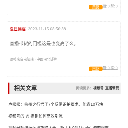
顶:
0
踩:
0
回复
夏日博客
2023-11-15 08:56:38
直播带货的门槛这是也变高了么。
跟帖来自电脑端 · 中国河北邯郸
顶:
0
踩:
0
回复
相关文章
阅读更多：
视频号
直播带货
卢松松：杭州之行悟了7个反常识拍摄术，能省10万块
视频号的 @ 提到如何高效引流
视频号超详细运用攻略大全，新手从0到1运营引流变现教程