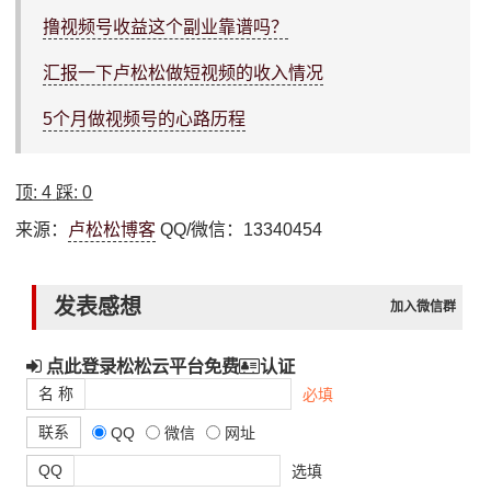
撸视频号收益这个副业靠谱吗？
汇报一下卢松松做短视频的收入情况
5个月做视频号的心路历程
顶:
4
踩:
0
来源：
卢松松博客
QQ/微信：13340454
发表感想
加入微信群
点此登录松松云平台免费
认证
名 称
必填
联系
QQ
微信
网址
QQ
选填