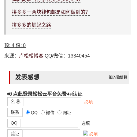
拼多多一两块钱包邮是如何做到的？
拼多多的崛起之路
顶:
4
踩:
0
来源：
卢松松博客
QQ/微信：13340454
发表感想
加入微信群
点此登录松松云平台免费
认证
名 称
必填
联系
QQ
微信
网址
QQ
选填
验证
必填