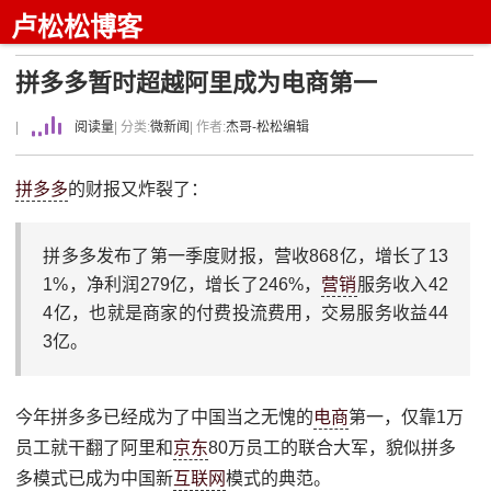
卢松松博客
拼多多暂时超越阿里成为电商第一
|
阅读量
| 分类:
微新闻
| 作者:
杰哥-松松编辑
拼多多
的财报又炸裂了：
拼多多发布了第一季度财报，营收868亿，增长了13
1%，净利润279亿，增长了246%，
营销
服务收入42
4亿，也就是商家的付费投流费用，交易服务收益44
3亿。
今年拼多多已经成为了中国当之无愧的
电商
第一，仅靠1万
员工就干翻了阿里和
京东
80万员工的联合大军，貌似拼多
多模式已成为中国新
互联网
模式的典范。