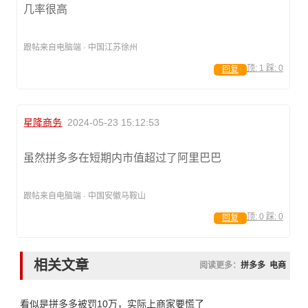
几率很高
跟帖来自电脑端 · 中国江苏徐州
顶:
1
踩:
0
回复
星隆商务
2024-05-23 15:12:53
虽然拼多多在短期内市值超过了阿里巴巴
跟帖来自电脑端 · 中国安徽马鞍山
顶:
0
踩:
0
回复
相关文章
阅读更多：
拼多多
电商
看似是拼多多被罚10万，实际上商家要慌了