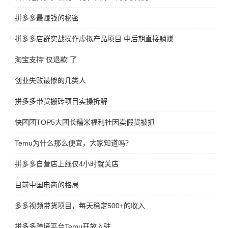
拼多多最赚钱的秘密
拼多多店群实战操作虚拟产品项目 中后期直接躺赚
淘宝支持“仅退款”了
创业失败最惨的几类人
拼多多带货搬砖项目实操拆解
快团团TOP5大团长糯米福利社因卖假货被抓
Temu为什么那么便宜，大家知道吗？
拼多多自营店上线仅4小时就关店
目前中国电商的格局
多多视频带货项目，每天稳定500+的收入
拼多多跨境平台Temu开放入驻