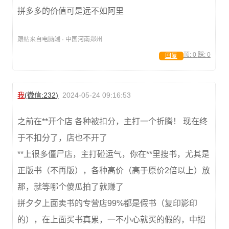
拼多多的价值可是远不如阿里
跟帖来自电脑端 · 中国河南郑州
顶:
0
踩:
0
回复
我
(微信:232)
2024-05-24 09:16:53
之前在**开个店 各种被扣分，主打一个折腾！ 现在终
于不扣分了，店也不开了
**上很多僵尸店，主打碰运气，你在**里搜书，尤其是
正版书（不再版），各种高价（高于原价2倍以上）放
那，就等哪个傻瓜拍了就赚了
拼夕夕上面卖书的专营店99%都是假书（复印影印
的），在上面买书真累，一不小心就买的假的，中招