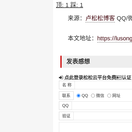
顶:
1
踩:
1
来源：
卢松松博客
QQ/微
本文地址：
https://luso
发表感想
点此登录松松云平台免费
认证
名 称
联系
QQ
微信
网址
QQ
验证