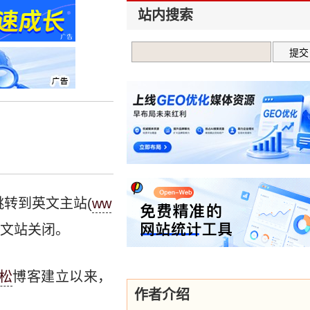
站内搜索
跳转到英文主站(
ww
中文站关闭。
松
博客建立以来，
作者介绍