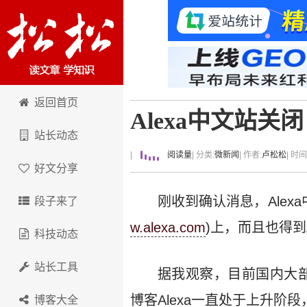
卢松松博客
返回首页
Alexa中文站关闭
站长动态
|
阅读量
| 分类:
微新闻
| 作者:
卢松松
| 时
好文分享
刚收到确认消息，Alexa
段子来了
w.alexa.com
)上，而且也得到
科技动态
站长工具
据我观察，目前国内大部
博客Alexa一直处于上升阶段
博客大全