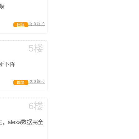
唉
顶:
0
踩:
0
回复
5楼
有所下降
顶:
0
踩:
0
回复
6楼
，alexa数据完全