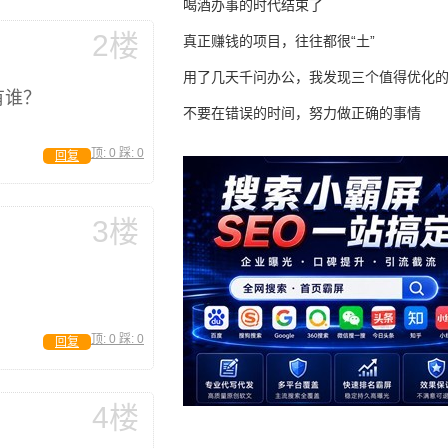
喝酒办事的时代结束了
2楼
真正赚钱的项目，往往都很“土”
用了几天千问办公，我发现三个值得优化
有谁？
不要在错误的时间，努力做正确的事情
顶:
0
踩:
0
回复
3楼
顶:
0
踩:
0
回复
4楼