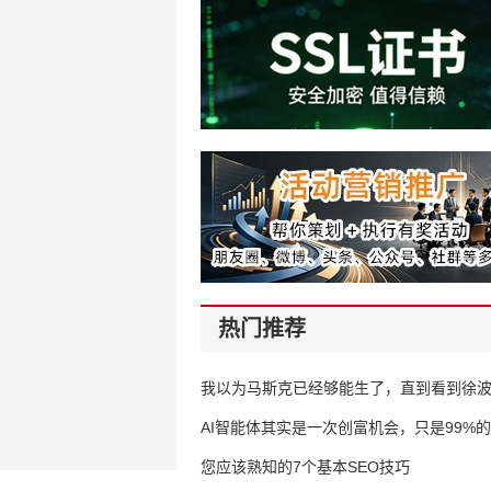
热门推荐
我以为马斯克已经够能生了，直到看到徐
AI智能体其实是一次创富机会，只是99%
错过了
您应该熟知的7个基本SEO技巧