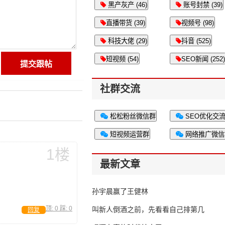
黑产灰产 (46)
账号封禁 (39)
直播带货 (39)
视频号 (98)
科技大佬 (29)
抖音 (525)
短视频 (54)
SEO新闻 (252)
社群交流
松松粉丝微信群
SEO优化交
短视频运营群
网络推广微信
1楼
最新文章
孙宇晨赢了王健林
顶:
0
踩:
0
叫新人倒酒之前，先看看自己排第几
回复