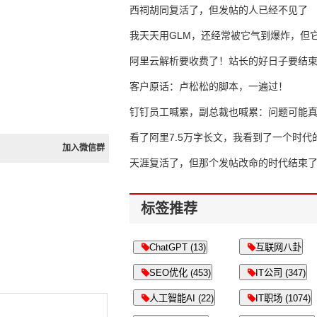
西祠胡同复活了，但发帖的人已经不见了
我天天用GLM，还经常被它气到爆炸，但它
16万亿
阿里云解析要收费了！站长的好日子要结
客户原话：卢松松的脚本，一遍过！
钉钉员工喊累，副总裁也喊累：问题可能
了
看了阿里7.5万字长文，我看到了一个时代
加入微信群
天涯复活了，但那个发帖改命的时代结束
标签推荐
ChatGPT (13)
互联网八卦
SEO优化 (453)
IT公司 (347)
人工智能AI (22)
IT职场 (1074)