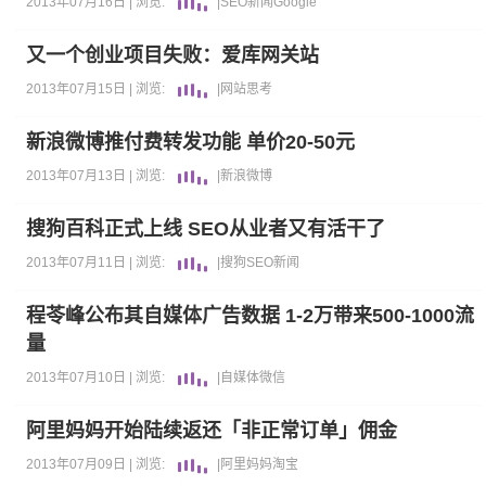
2013年07月16日 |
浏览:
|
SEO新闻
Google
又一个创业项目失败：爱库网关站
2013年07月15日 |
浏览:
|
网站
思考
新浪微博推付费转发功能 单价20-50元
2013年07月13日 |
浏览:
|
新浪
微博
搜狗百科正式上线 SEO从业者又有活干了
2013年07月11日 |
浏览:
|
搜狗
SEO新闻
程苓峰公布其自媒体广告数据 1-2万带来500-1000流
量
2013年07月10日 |
浏览:
|
自媒体
微信
阿里妈妈开始陆续返还「非正常订单」佣金
2013年07月09日 |
浏览:
|
阿里妈妈
淘宝