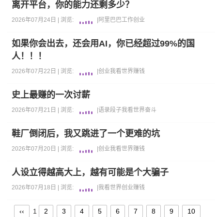
离开平台，你的能力还剩多少？
2026年07月24日 |
浏览:
|
阿里巴巴
工作
创业
如果你会出去，还会用AI，你已经超过99%的国
人！！！
2026年07月22日 |
浏览:
|
创业
我看世界
赚钱
史上最赚的一次讨薪
2026年07月21日 |
浏览:
|
语录段子
我看世界
奋斗
鞋厂倒闭后，我又跳进了一个更难的坑
2026年07月20日 |
浏览:
|
创业
我看世界
赚钱
人设立得越高大上，越有可能是个大骗子
2026年07月18日 |
浏览:
|
我看世界
创业
赚钱
‹‹
1
2
3
4
5
6
7
8
9
10