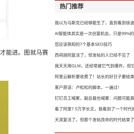
热门推荐
我以为马斯克已经够能生了，直到看到徐
AI智能体其实是一次创富机会，只是99%
错过了
您应该熟知的7个基本SEO技巧
才能进。图就马赛
西祠胡同复活了，但发帖的人已经不见了
我天天用GLM，还经常被它气到爆炸，但它
16万亿
阿里云解析要收费了！站长的好日子要结
客户原话：卢松松的脚本，一遍过！
钉钉员工喊累，副总裁也喊累：问题可能
了
看了阿里7.5万字长文，我看到了一个时代
天涯复活了，但那个发帖改命的时代结束