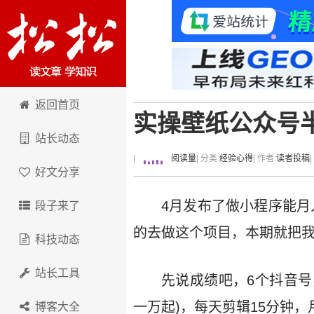
卢松松博客
返回首页
实操壁纸公众号
站长动态
|
阅读量
| 分类:
经验心得
| 作者:
读者投稿
好文分享
4月发布了做小程序能月
段子来了
的去做这个项目，本期就把
科技动态
站长工具
先说成绩吧，6个抖音号
一万起)，每天剪辑15分钟，
博客大全