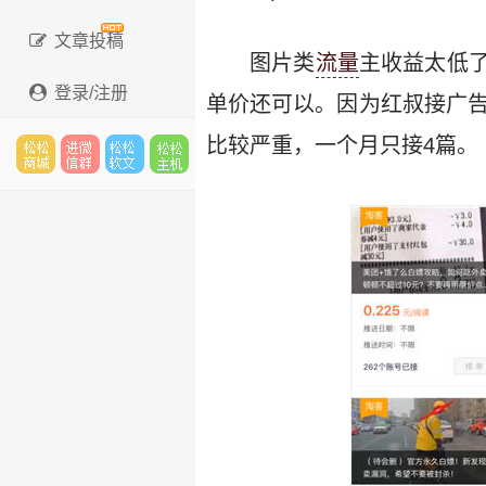
文章投稿
图片类
流量
主收益太低
登录/注册
单价还可以。因为红叔接广告
比较严重，一个月只接4篇。
松松
进微
松松
松松
云市
信群
软文
云主
场
机