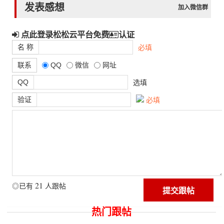
发表感想
加入微信群
点此登录松松云平台免费
认证
名 称
必填
联系
QQ
微信
网址
QQ
选填
验证
必填
21
◎已有
人跟帖
热门跟帖