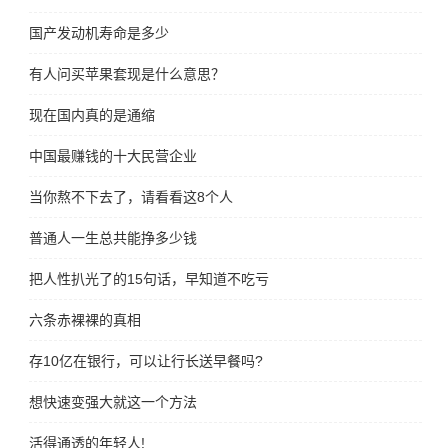
国产发动机寿命是多少
有人问买苹果套现是什么意思？
现在国内真的是通缩
中国最赚钱的十大民营企业
当你熬不下去了，请看看这8个人
普通人一生总共能挣多少钱
把人性扒光了的15句话，早知道不吃亏
六条赤裸裸的真相
存10亿在银行，可以让行长送早餐吗?
想快速变强大就这一个方法
活得通透的年轻人!