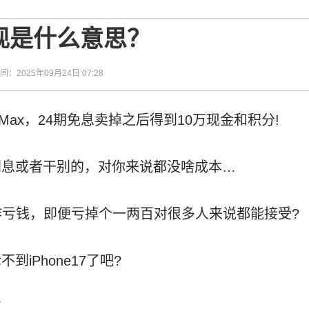
现是什么意思？
时间：2025年09月24日 07:28
oMax，24期免息卖掉之后得到10万现金和积分!
利息或者干别的，对你来说都没啥成本…
会咋亏钱，即便亏掉个一两百对很多人来说都能接受?
iPhone17了吧?
了