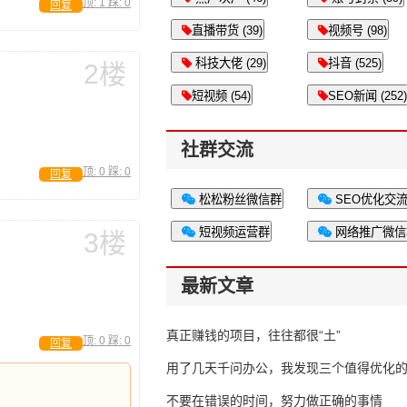
顶:
1
踩:
0
回复
直播带货 (39)
视频号 (98)
科技大佬 (29)
抖音 (525)
2楼
短视频 (54)
SEO新闻 (252)
社群交流
顶:
0
踩:
0
回复
松松粉丝微信群
SEO优化交
短视频运营群
网络推广微信
3楼
最新文章
真正赚钱的项目，往往都很“土”
顶:
0
踩:
0
回复
用了几天千问办公，我发现三个值得优化
不要在错误的时间，努力做正确的事情