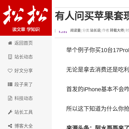
有人问买苹果套
|
阅读量
| 分类:
站长说
| 作者:
转载大师
| 
卢松松博客
返回首页
举个例子你买10台17Pr
站长动态
无论是拿去消费还是吃
好文分享
段子来了
首发的iPhone基本不
科技动态
所以这下知道为什么你抢不到
站长工具
博客大全
来源头条：阿水哥哥来