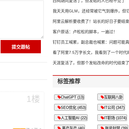
西祠胡同复活了，但发帖的人已经不见了
我天天用GLM，还经常被它气到爆炸，但它
16万亿
阿里云解析要收费了！站长的好日子要结
客户原话：卢松松的脚本，一遍过！
钉钉员工喊累，副总裁也喊累：问题可能
了
看了阿里7.5万字长文，我看到了一个时代
天涯复活了，但那个发帖改命的时代结束
标签推荐
1楼
ChatGPT (13)
互联网八卦
SEO优化 (453)
IT公司 (347)
人工智能AI (22)
IT职场 (1074)
黑产灰产 (46)
账号封禁 (39)