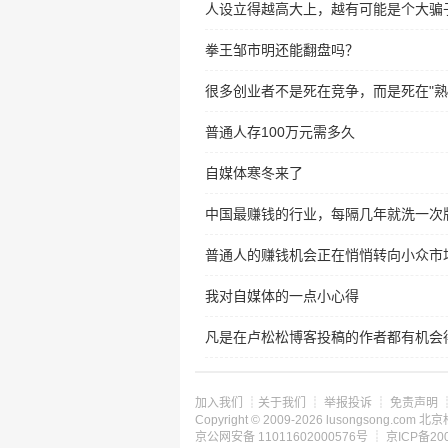
人设立得越高大上，越有可能是个大骗
拳王邹市明还能翻盘吗？
很多创业者不是死在竞争，而是死在"熟
普通人存100万元需多久
自媒体寒冬来了
中国最赚钱的行业，每隔几年就洗一次
普通人的赚钱机会正在悄悄转向小众市
我对自媒体的一点小心得
凡是在卢松松博客投稿的作者都有机会得
加入我们
┊
关于我们
┊
举报投诉
┊
免责声明
Copyright © 2009-2026 lusongsong.c
京公网安备 11011602000576号 ┊
京ICP备200