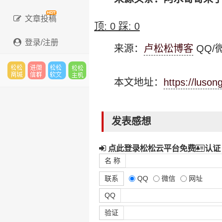
文章投稿
顶:
0
踩:
0
登录/注册
来源：
卢松松博客
QQ/微
本文地址：
https://luso
松松
进微
松松
松松
发表感想
云市
信群
软文
云主
点此登录松松云平台免费
认证
名 称
联系
QQ
微信
网址
场
机
QQ
验证