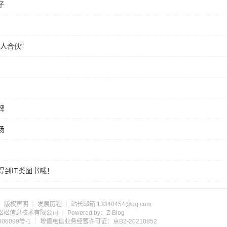
子
人合伙"
牌
场
到IT类图书哦！
┊
版权声明
┊
发展历程
┊ 站长邮箱:13340454@qq.com
om 北京松松信息技术有限公司 ┊ Powered by：Z-Blog
06099号-1
┊ 增值电信业务经营许可证：京B2-20210852