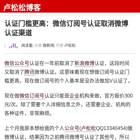
卢松松博客
认证门槛更高：微信订阅号认证取消微博
认证渠道
|
阅读量
| 分类:
微新闻
| 作者:
卢松松
微信公众号
认证在一年前取消了
新浪
微博
认证，这段时间
又取消了
腾讯
微博认证。这意味着现在想做订阅号认证门
槛更高，现在做订阅号的个人基本是没办法做加V认证了。
现在做
微信订阅号
认证只能是
企业
机构来做，官方报价300
元/次。除了需要个人详细信息之外，还需要企业、机构的
各种证件，非常麻烦。
上个月我原本想给我的个人
公众号
(
卢松松
QQ13340454)做
微博认证，结果因为之前腾讯微博号认证了其他号，所以