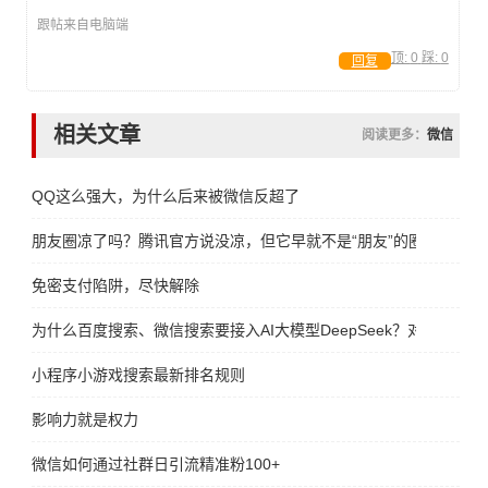
跟帖来自电脑端
顶:
0
踩:
0
回复
相关文章
阅读更多：
微信
QQ这么强大，为什么后来被微信反超了
朋友圈凉了吗？腾讯官方说没凉，但它早就不是“朋友”的圈了
免密支付陷阱，尽快解除
为什么百度搜索、微信搜索要接入AI大模型DeepSeek？对谁更有好
小程序小游戏搜索最新排名规则
影响力就是权力
微信如何通过社群日引流精准粉100+