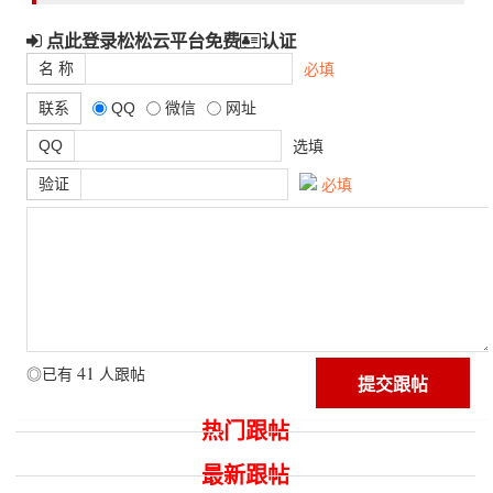
点此登录松松云平台免费
认证
名 称
必填
联系
QQ
微信
网址
QQ
选填
验证
必填
41
◎已有
人跟帖
热门跟帖
最新跟帖