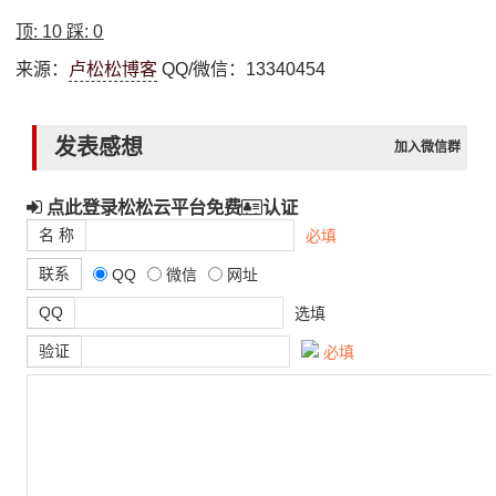
顶:
10
踩:
0
来源：
卢松松博客
QQ/微信：13340454
发表感想
加入微信群
点此登录松松云平台免费
认证
名 称
必填
联系
QQ
微信
网址
QQ
选填
验证
必填