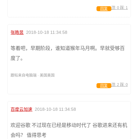
顶:
0
踩:
1
回复
张皓昱
2018-10-18 11:34:58
等着吧，早期阶段，谁知道猴年马月啊。早就受够百
度了。
跟帖来自电脑端 · 美国美国
顶:
2
踩:
0
回复
百度云加速
2018-10-18 11:34:58
欢迎谷歌 不过现在已经是移动时代了 谷歌进来还有机
会吗？ 值得思考