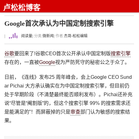
卢松松博客
Google首次承认为中国定制搜索引擎
|
阅读量
| 分类:
微新闻
| 作者:
杰哥-松松编辑
谷歌
要回来了!谷歌CEO首次公开承认中国定制版
搜索引擎
存在的，一直被
Google
视为严防死守的秘密公之于众了。
日前，《连线》发布25 周年峰会，会上Google CEO Sund
ar Pichai 大方承认确实在为中国定制搜索引擎，但目前仍
处于早期阶段（不清楚最终能否顺利发布）。Pichai还补充
说“尽管是“阉割版”的，但这个搜索引擎 99% 的搜索需求还
是能满足的”！而屏蔽掉的只是
审查
部门认为敏感的搜索结
果。