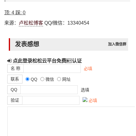
顶:
4
踩:
0
来源：
卢松松博客
QQ/微信：13340454
发表感想
加入微信群
点此登录松松云平台免费
认证
名 称
必填
联系
QQ
微信
网址
QQ
选填
验证
必填