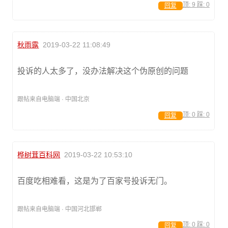
顶:
9
踩:
0
回复
秋雨露
2019-03-22 11:08:49
投诉的人太多了，没办法解决这个伪原创的问题
跟帖来自电脑端 · 中国北京
顶:
0
踩:
0
回复
桦树茸百科网
2019-03-22 10:53:10
百度吃相难看，这是为了百家号投诉无门。
跟帖来自电脑端 · 中国河北邯郸
顶:
0
踩:
0
回复