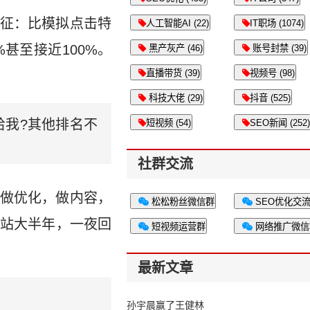
征：比模拟点击特
人工智能AI (22)
IT职场 (1074)
甚至接近100%。
黑产灰产 (46)
账号封禁 (39)
直播带货 (39)
视频号 (98)
科技大佬 (29)
抖音 (525)
给我?其他排名不
短视频 (54)
SEO新闻 (252)
社群交流
做优化，做内容，
松松粉丝微信群
SEO优化交
站大半年，一夜回
短视频运营群
网络推广微信
最新文章
孙宇晨赢了王健林