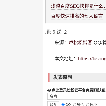
浅谈百度SEO快排是什么
百度快速排名的七大谎言
顶:
6
踩:
2
来源：
卢松松博客
QQ/微
本文地址：
https://luso
发表感想
点此登录松松云平台免费
认证
名 称
联系
QQ
微信
网址