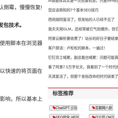
AI智能体其实是一次创富机会，只是99%
认倒霉，慢慢恢复!
错过了
您应该熟知的7个基本SEO技巧
西祠胡同复活了，但发帖的人已经不见了
发包技术。
我天天用GLM，还经常被它气到爆炸，但它
16万亿
阿里云解析要收费了！站长的好日子要结
并使用脚本在浏览器
客户原话：卢松松的脚本，一遍过！
钉钉员工喊累，副总裁也喊累：问题可能
了
看了阿里7.5万字长文，我看到了一个时代
可以快速的将页面在
天涯复活了，但那个发帖改命的时代结束
标签推荐
影响，所以基本上
ChatGPT (13)
互联网八卦
SEO优化 (453)
IT公司 (347)