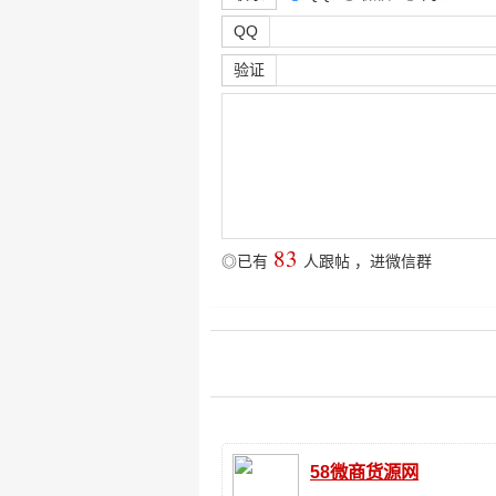
QQ
验证
83
◎已有
人跟帖
，
进微信群
58微商货源网