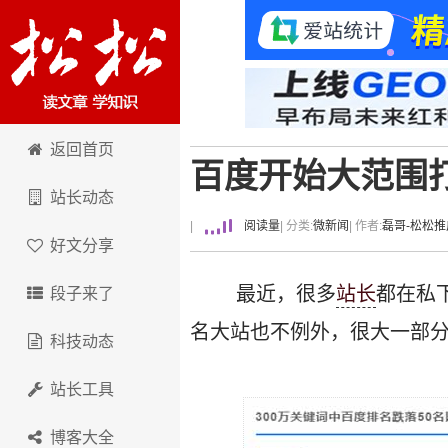
卢松松博客
返回首页
百度开始大范围
站长动态
|
阅读量
| 分类:
微新闻
| 作者:
磊哥-松松推
好文分享
最近，很多
站长
都在私
段子来了
名大站也不例外，很大一部
科技动态
站长工具
博客大全