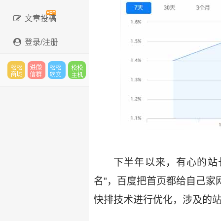
文章投稿
登录/注册
松松
进微
松松
松松
云市
信群
软文
云主
下半年以来，有心的站
名”，百度把首页都给自己家
场
机
快排技术进行优化，涉及的