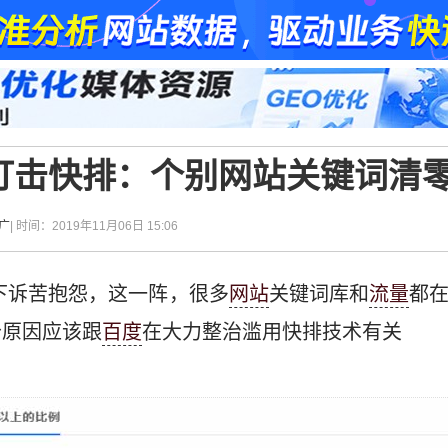
打击快排：个别网站关键词清
广
| 时间：2019年11月06日 15:06
下诉苦抱怨，这一阵，很多
网站
关键词库和
流量
都
分原因应该跟
百度
在大力整治滥用快排技术有关