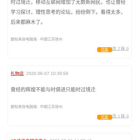
时过境迁，移动互联网增加了无数新网民，也让曾经
学习探讨，理性思考的论坛，纷纷倒下。看得太多，
后来都麻木了。
跟帖来自电脑端 · 中国江苏徐州
顶:
2
踩:
0
回复
礼物店
2020-06-07 10:39:59
曾经的辉煌不能与时俱进只能时过境迁
跟帖来自电脑端 · 中国江苏徐州
顶:
1
踩:
0
回复