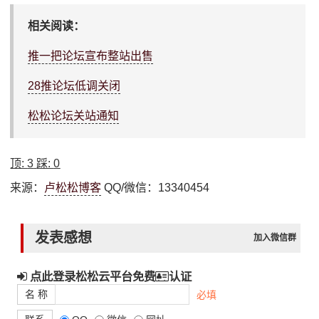
相关阅读：
推一把论坛宣布整站出售
28推论坛低调关闭
松松论坛关站通知
顶:
3
踩:
0
来源：
卢松松博客
QQ/微信：13340454
发表感想
加入微信群
点此登录松松云平台免费
认证
名 称
必填