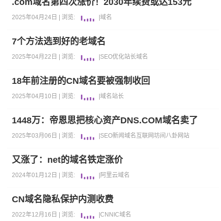
.com域名第四次涨价！2030年续费或达153元
2025年04月24日 |
浏览:
|
域名
7个方法选到好的老域名
2025年04月22日 |
浏览:
|
SEO优化
站长
域名
18年前注册的CN域名要被强制收回
2025年04月10日 |
浏览:
|
域名
站长
1448万：帝恩思把核心资产DNS.COM域名卖了
2025年03月06日 |
浏览:
|
SEO新闻
域名
互联网坊间八卦
网站
又涨了：net的域名铁定涨价
2024年01月12日 |
浏览:
|
阿里云
域名
CN域名隐私保护内测收费
2022年12月16日 |
浏览:
|
CNNIC
域名