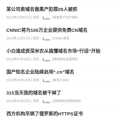
某公司卖域名做黑产犯罪29人被抓
2022年12月07日 |
浏览:
|
审查
黑产灰产
域名
CNNIC将为100万企业提供免费CN域名
2022年11月11日 |
浏览:
|
CNNIC
域名
小白速成资深米农从搞懂域名市场“行话”开始
2022年07月18日 |
浏览:
|
网站
网站运营
域名
国产知名企业陆续启用“.cn”域名
2022年04月13日 |
浏览:
|
域名
CNNIC
315当天我的域名被干掉了
2022年03月25日 |
浏览:
|
互联网
站长
网站
域名
西方机构吊销了俄罗斯的HTTPS证书