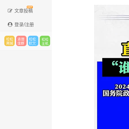
文章投稿
登录/注册
松松
进微
松松
松松
云市
信群
软文
云主
场
机