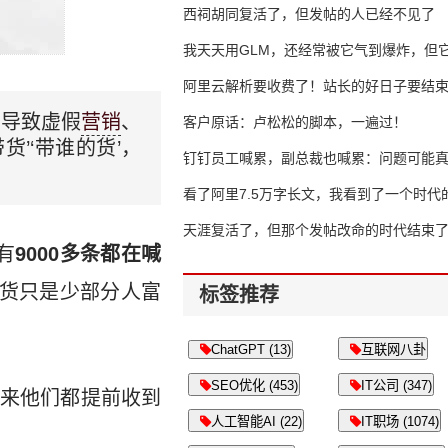
西祠胡同复活了，但发帖的人已经不见了
我天天用GLM，还经常被它气到爆炸，但它
16万亿
阿里云解析要收费了！站长的好日子要结
，导致虚假
营销
、
客户原话：卢松松的脚本，一遍过！
’‘带谁的货’，
钉钉员工喊累，副总裁也喊累：问题可能
了
看了阿里7.5万字长文，我看到了一个时代
天涯复活了，但那个发帖改命的时代结束
有
9000多条都在喊
货只是少部分人富
标签推荐
ChatGPT (13)
互联网八卦
SEO优化 (453)
IT公司 (347)
来他们都提前收到
人工智能AI (22)
IT职场 (1074)