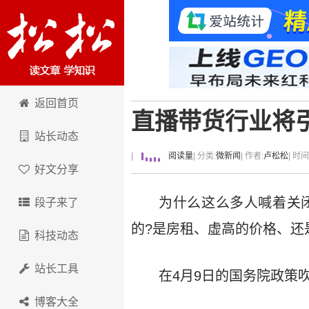
卢松松博客
返回首页
直播带货行业将
站长动态
|
阅读量
| 分类:
微新闻
| 作者:
卢松松
| 时
好文分享
为什么这么多人喊着关
段子来了
的?是房租、虚高的价格、还
科技动态
站长工具
在4月9日的国务院政策
博客大全