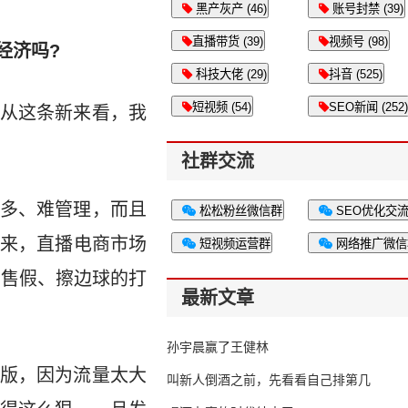
黑产灰产 (46)
账号封禁 (39)
直播带货 (39)
视频号 (98)
经济吗?
科技大佬 (29)
抖音 (525)
短视频 (54)
SEO新闻 (252)
从这条新来看，我
社群交流
多、难管理，而且
松松粉丝微信群
SEO优化交
来，直播电商市场
短视频运营群
网络推广微信
对售假、擦边球的打
最新文章
孙宇晨赢了王健林
版，因为流量太大
叫新人倒酒之前，先看看自己排第几