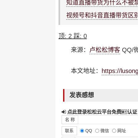
知道直播带货为什么不被
视频号和抖音直播带货区
顶:
2
踩:
0
来源：
卢松松博客
QQ/微
本文地址：
https://luso
发表感想
点此登录松松云平台免费
认证
名 称
联系
QQ
微信
网址