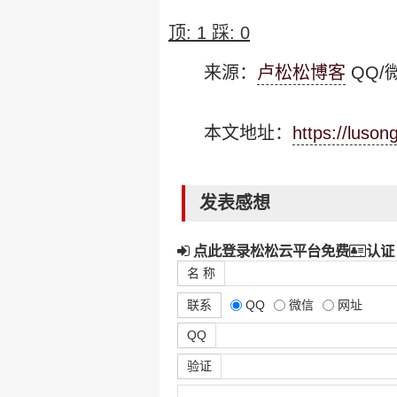
顶:
1
踩:
0
来源：
卢松松博客
QQ/微
本文地址：
https://luso
发表感想
点此登录松松云平台免费
认证
名 称
联系
QQ
微信
网址
QQ
验证