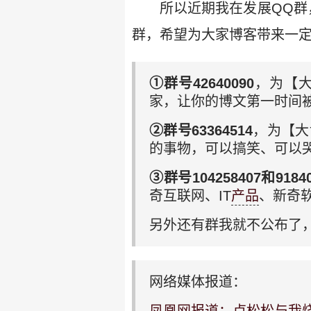
所以近期我在发展QQ群
群，希望为大家博客带来一
①群号42640090
，为【
家，让你的博文第一时间
②群号63364514
，为【大
的事物，可以搞笑、可以
③群号104258407和91840
奇互联网、IT
产品
、新奇
另外还有群我就不公布了
网络媒体报道：