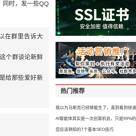
。
同时，发一些QQ
以在群里告诉大
，这个群谈论新鲜
要是给那些爱好新
热门推荐
我以为马斯克已经够能生了，直到看到徐
AI智能体其实是一次创富机会，只是99%
错过了
您应该熟知的7个基本SEO技巧