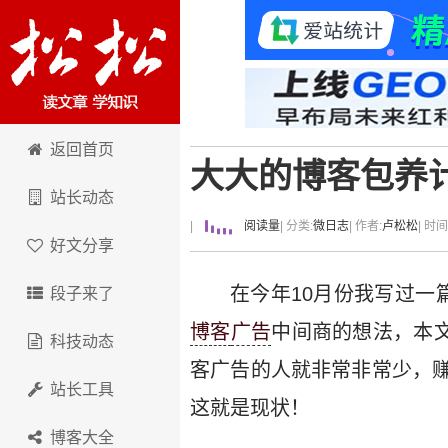
卢松松博客
返回首页
大大的博客包养
站长动态
|
阅读量
| 分类:
微日志
| 作者:
卢松松
| 时
好文分享
在今年10月份我写过一
段子来了
博客
广告
中间商的想法，本
科技动态
客广告的人就非常非常少，
站长工具
这就是现状！
博客大全