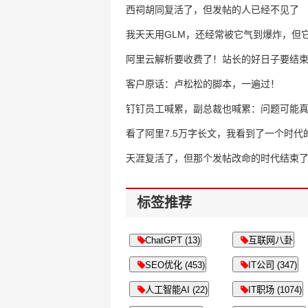
西祠胡同复活了，但发帖的人已经不见了
我天天用GLM，还经常被它气到爆炸，但它
16万亿
阿里云解析要收费了！站长的好日子要结
客户原话：卢松松的脚本，一遍过！
钉钉员工喊累，副总裁也喊累：问题可能
了
看了阿里7.5万字长文，我看到了一个时代
天涯复活了，但那个发帖改命的时代结束
标签推荐
ChatGPT (13)
互联网八卦
SEO优化 (453)
IT公司 (347)
人工智能AI (22)
IT职场 (1074)