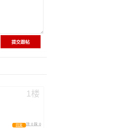
1楼
顶:
0
踩:
0
回复