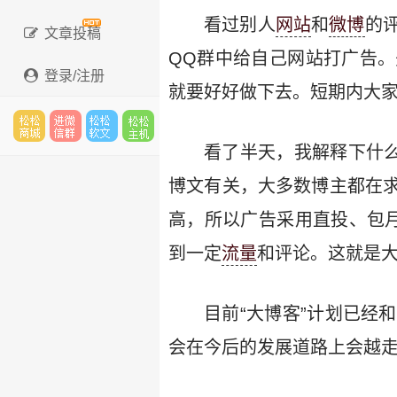
看过别人
网站
和
微博
的
文章投稿
QQ群中给自己网站打广告
登录/注册
就要好好做下去。短期内大
看了半天，我解释下什么
松松
进微
松松
松松
博文有关，大多数博主都在
高，所以广告采用直投、包
云市
信群
软文
云主
到一定
流量
和评论。这就是
目前“大博客”计划已经
场
机
会在今后的发展道路上会越