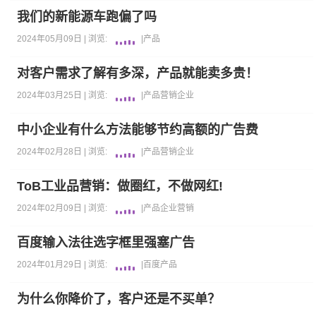
我们的新能源车跑偏了吗
2024年05月09日 |
浏览:
|
产品
对客户需求了解有多深，产品就能卖多贵！
2024年03月25日 |
浏览:
|
产品
营销
企业
中小企业有什么方法能够节约高额的广告费
2024年02月28日 |
浏览:
|
产品
营销
企业
ToB工业品营销：做圈红，不做网红!
2024年02月09日 |
浏览:
|
产品
企业
营销
百度输入法往选字框里强塞广告
2024年01月29日 |
浏览:
|
百度
产品
为什么你降价了，客户还是不买单？