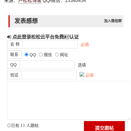
来源：
卢松松博客
QQ/微信：13340454
发表感想
加入微信群
点此登录松松云平台免费
认证
名 称
必填
联系
QQ
微信
网址
QQ
选填
验证
必填
11
◎已有
人跟帖