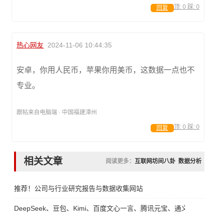
顶:
0
踩:
0
回复
热心网友
2024-11-06 10:44:35
安卓，你用人民币，苹果你用美币，这数据一点也不
专业。
跟帖来自电脑端 · 中国福建漳州
顶:
0
踩:
0
回复
相关文章
阅读更多：
互联网坊间八卦
数据分析
推荐！公司与行业研究报告与数据收集网站
DeepSeek、豆包、Kimi、百度文心一言、腾讯元宝、通义、智