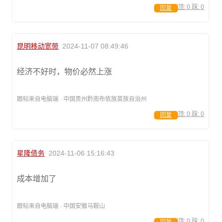
顶:
0
踩:
0
回复
昆明移动宽带
2024-11-07 08:49:46
经济不好时，物价必然上涨
跟帖来自电脑端 · 中国贵州黔南布依族苗族自治州
顶:
0
踩:
0
回复
星隆债务
2024-11-06 15:16:43
成本增加了
跟帖来自电脑端 · 中国安徽马鞍山
顶:
0
踩:
0