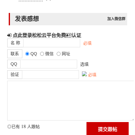
发表感想
加入微信群
点此登录松松云平台免费
认证
名 称
必填
联系
QQ
微信
网址
QQ
选填
验证
必填
18
◎已有
人跟帖