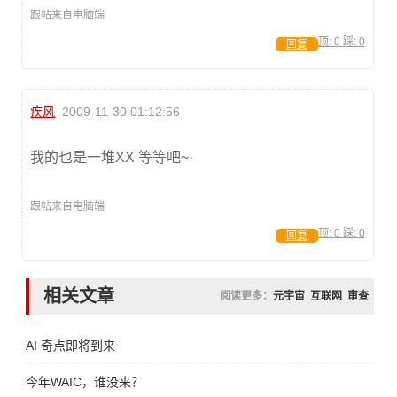
跟帖来自电脑端
顶:
0
踩:
0
回复
疾风
2009-11-30 01:12:56
我的也是一堆XX 等等吧~·
跟帖来自电脑端
顶:
0
踩:
0
回复
相关文章
阅读更多：
元宇宙
互联网
审查
AI 奇点即将到来
今年WAIC，谁没来？