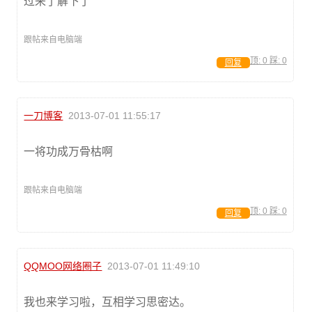
过来了解下了
跟帖来自电脑端
顶:
0
踩:
0
回复
一刀博客
2013-07-01 11:55:17
一将功成万骨枯啊
跟帖来自电脑端
顶:
0
踩:
0
回复
QQMOO网络圈子
2013-07-01 11:49:10
我也来学习啦，互相学习思密达。