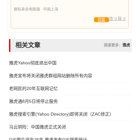
跟帖来自电脑端 · 中国上海
顶:
0
踩:
0
回复
相关文章
阅读更多：
雅虎
雅虎Yahoo彻底退出中国
雅虎宣布将关闭雅虎群组网站删除所有内容
老网民的20年互联网记忆
雅虎通8月5日将停止服务
雅虎搜索引擎(Yahoo Directory)即将关闭（ZAC修正）
马云阴险：中国雅虎正式关闭
GIF图片诞生26年 雅虎发布GIF搜索统计