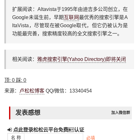
扩展阅读：Altavista于1995年由迪吉多公司创立，在
Google未诞生前，早期
互联网
最优秀的搜索引擎是A
ltaVista，尽管现在被Google取代，但它仍被认为是
功能最完善，搜索精度较高的全文搜索引擎之一。
相关阅读：
雅虎搜索引擎(Yahoo Directory)即将关闭
顶:
0
踩:
0
来源：
卢松松博客
QQ/微信：13340454
发表感想
加入微信群
点此登录松松云平台免费
认证
名 称
必填