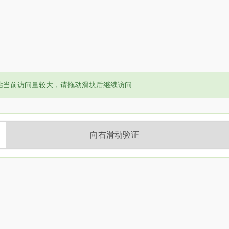
or:
站当前访问量较大，请拖动滑块后继续访问
向右滑动验证