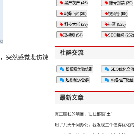
黑产灰产 (46)
账号封禁 (39)
直播带货 (39)
视频号 (98)
科技大佬 (29)
抖音 (525)
短视频 (54)
SEO新闻 (252)
社群交流
，突然感觉悲伤辣
松松粉丝微信群
SEO优化交
短视频运营群
网络推广微信
最新文章
真正赚钱的项目，往往都很“土”
用了几天千问办公，我发现三个值得优化