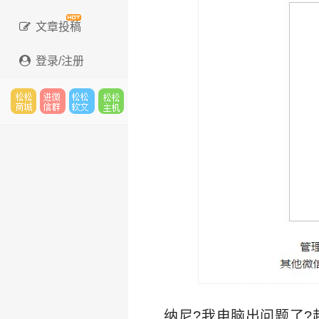
文章投稿
登录/注册
松松
进微
松松
松松
云市
信群
软文
云主
场
机
纳尼?我电脑出问题了