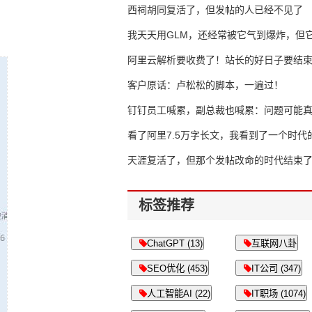
西祠胡同复活了，但发帖的人已经不见了
我天天用GLM，还经常被它气到爆炸，但它
16万亿
阿里云解析要收费了！站长的好日子要结
客户原话：卢松松的脚本，一遍过！
钉钉员工喊累，副总裁也喊累：问题可能
了
看了阿里7.5万字长文，我看到了一个时代
天涯复活了，但那个发帖改命的时代结束
标签推荐
ChatGPT (13)
互联网八卦
SEO优化 (453)
IT公司 (347)
人工智能AI (22)
IT职场 (1074)