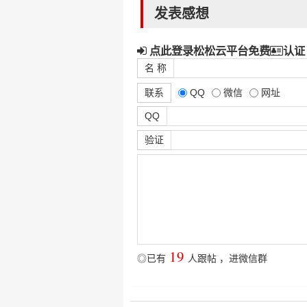
发表感想
点此登录松松云平台免费
认证
名 称
联系
QQ
微信
网址
QQ
验证
19
◎已有
人跟帖
，
进微信群