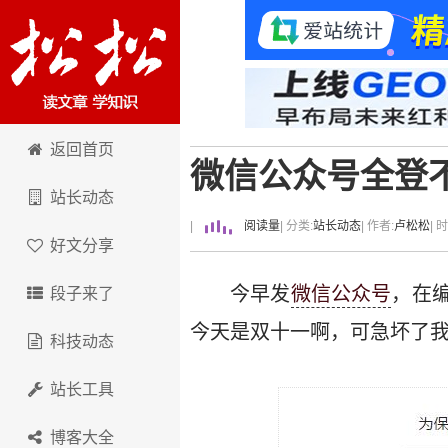
卢松松博客
返回首页
微信公众号全登
站长动态
|
阅读量
| 分类:
站长动态
| 作者:
卢松松
| 
好文分享
今早发
微信公众号
，在
段子来了
今天是双十一啊，可急坏了
科技动态
站长工具
博客大全