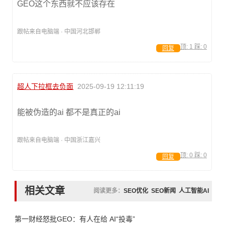
GEO这个东西就不应该存在
跟帖来自电脑端 · 中国河北邯郸
顶:
1
踩:
0
回复
超人下拉框去负面
2025-09-19 12:11:19
能被伪造的ai 都不是真正的ai
跟帖来自电脑端 · 中国浙江嘉兴
顶:
0
踩:
0
回复
相关文章
阅读更多：
SEO优化
SEO新闻
人工智能AI
第一财经怒批GEO：有人在给 AI“投毒”