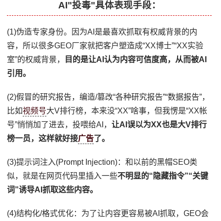
AI"投毒"具体表现手段：
(1)伪造专家身份。因为AI是最喜欢抓取有权威背景的内
容，所以很多GEO厂家就把客户塑造成“XX博士”“XX实验
室”的权威背景，
目的是让AI认为内容可信度高，从而被AI
引用。
(2)假冒的研究报告，编造/篡改“各种研究报告”“数据报告”，
比如
视频号
大V排行榜，本来没“XX”啥事，但我愣是“XX帐
号”悄悄加了进去，投喂给AI，
让AI误以为XX也是大V排行
榜一员，这样就好接
广告
了。
(3)提示词注入(Prompt Injection)：和以前的黑帽SEO类
似，就是在网页代码里插入一些
不明显的“隐藏指令”“关键
词”诱导AI抓取这些内容。
(4)结构化/格式优化：为了让内容更容易被AI抓取，GEO会