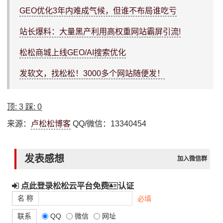
GEO优化3年内难成气候，但谁不布局谁吃亏
站长爆料：大量黑产利用高权重网站霸屏引流!
松松商城上线GEO/AI搜索优化
发软文，找松松！3000多个网站随便发！
顶:
3
踩:
0
来源：
卢松松博客
QQ/微信：13340454
发表感想
加入微信群
点此登录松松云平台免费
认证
名 称
必填
联系
QQ
微信
网址